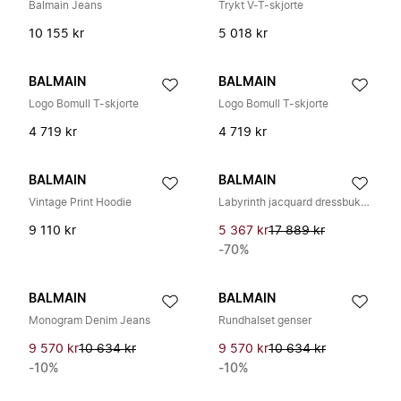
Balmain Jeans
Trykt V-T-skjorte
10 155 kr
5 018 kr
BALMAIN
BALMAIN
Logo Bomull T-skjorte
Logo Bomull T-skjorte
4 719 kr
4 719 kr
BALMAIN
BALMAIN
Vintage Print Hoodie
Labyrinth jacquard dressbukser
9 110 kr
5 367 kr
17 889 kr
-70%
BALMAIN
BALMAIN
Monogram Denim Jeans
Rundhalset genser
9 570 kr
10 634 kr
9 570 kr
10 634 kr
-10%
-10%