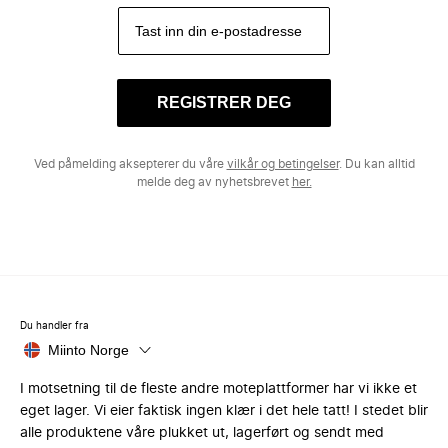
REGISTRER DEG
Ved påmelding aksepterer du våre
vilkår og betingelser
. Du kan alltid
melde deg av nyhetsbrevet
her.
Du handler fra
Miinto Norge
I motsetning til de fleste andre moteplattformer har vi ikke et
eget lager. Vi eier faktisk ingen klær i det hele tatt! I stedet blir
alle produktene våre plukket ut, lagerført og sendt med