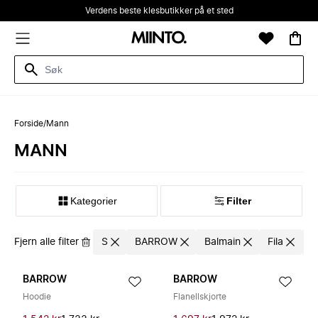
Verdens beste klesbutikker på et sted
Forside
/
Mann
MANN
Kategorier
Filter
Fjern alle filter
S
BARROW
Balmain
Fila
I
BARROW
BARROW
Hoodie
Flanellskjorte