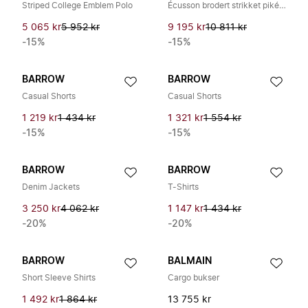
Striped College Emblem Polo
Écusson brodert strikket pikétrøye
5 065 kr
5 952 kr
9 195 kr
10 811 kr
-15%
-15%
BARROW
BARROW
Casual Shorts
Casual Shorts
1 219 kr
1 434 kr
1 321 kr
1 554 kr
-15%
-15%
BARROW
BARROW
Denim Jackets
T-Shirts
3 250 kr
4 062 kr
1 147 kr
1 434 kr
-20%
-20%
BARROW
BALMAIN
Short Sleeve Shirts
Cargo bukser
1 492 kr
1 864 kr
13 755 kr