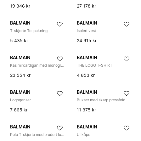
19 346 kr
27 178 kr
BALMAIN
BALMAIN
T-skjorte To-pakning
Isolert vest
5 435 kr
24 915 kr
BALMAIN
BALMAIN
Kasjmircardigan med monogram
THE LOGO T-SHIRT
23 554 kr
4 853 kr
BALMAIN
BALMAIN
Logogenser
Bukser med skarp pressfold
7 665 kr
11 375 kr
BALMAIN
BALMAIN
Polo T-skjorte med brodert logo
Ullkåpe