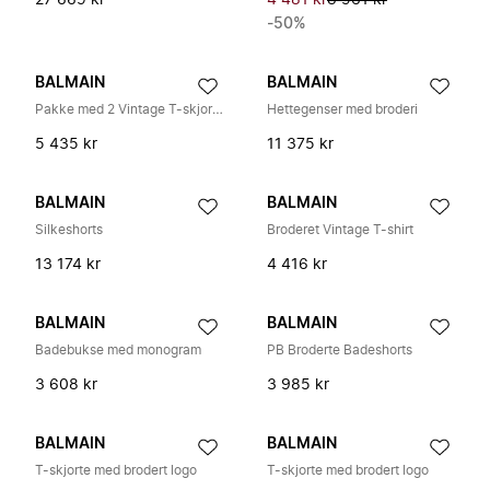
27 669 kr
4 481 kr
8 961 kr
-50%
BALMAIN
BALMAIN
Pakke med 2 Vintage T-skjorter
Hettegenser med broderi
5 435 kr
11 375 kr
BALMAIN
BALMAIN
Silkeshorts
Broderet Vintage T-shirt
13 174 kr
4 416 kr
BALMAIN
BALMAIN
Badebukse med monogram
PB Broderte Badeshorts
3 608 kr
3 985 kr
BALMAIN
BALMAIN
T-skjorte med brodert logo
T-skjorte med brodert logo