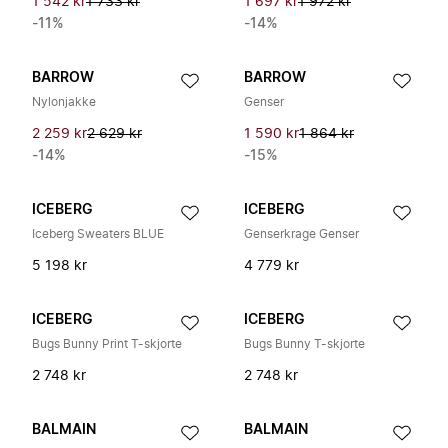
1 542 kr
1 733 kr
1 697 kr
1 972 kr
-11%
-14%
BARROW
BARROW
Nylonjakke
Genser
2 259 kr
2 629 kr
1 590 kr
1 864 kr
-14%
-15%
ICEBERG
ICEBERG
Iceberg Sweaters BLUE
Genserkrage Genser
5 198 kr
4 779 kr
ICEBERG
ICEBERG
Bugs Bunny Print T-skjorte
Bugs Bunny T-skjorte
2 748 kr
2 748 kr
BALMAIN
BALMAIN