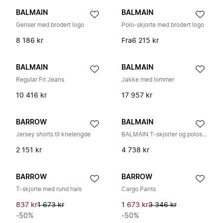
BALMAIN
BALMAIN
Genser med brodert logo
Polo-skjorte med brodert logo
8 186 kr
Fra
6 215 kr
BALMAIN
BALMAIN
Regular Fit Jeans
Jakke med lommer
10 416 kr
17 957 kr
BARROW
BALMAIN
Jersey shorts til knelengde
BALMAIN T-skjorter og poloskjorter
2 151 kr
4 738 kr
BARROW
BARROW
T-skjorte med rund hals
Cargo Pants
837 kr
1 673 kr
1 673 kr
3 346 kr
-50%
-50%