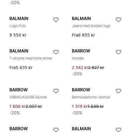
-20%
BALMAIN
BALMAIN
Logo Polo
Jeans med brodert logo
9 550 kr
Fra
6 855 kr
BALMAIN
BARROW
T-skjorte med korte ermer
Hoodie
Fra
5 435 kr
2 342 kr
2 927 kr
-20%
BARROW
BARROW
S6BWUASI068 Skjorte
Bermudashorts i bomull
1 606 kr
2 007 kr
1 319 kr
1 649 kr
-20%
-20%
BARROW
BALMAIN