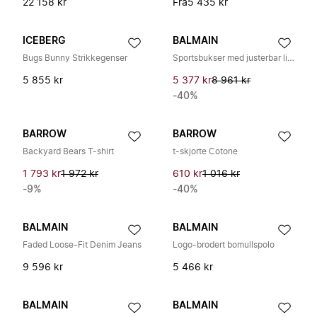
22 158 kr
Fra
5 435 kr
ICEBERG
BALMAIN
Bugs Bunny Strikkegenser
Sportsbukser med justerbar linning
5 855 kr
5 377 kr
8 961 kr
-40%
BARROW
BARROW
Backyard Bears T-shirt
t-skjorte Cotone
1 793 kr
1 972 kr
610 kr
1 016 kr
-9%
-40%
BALMAIN
BALMAIN
Faded Loose-Fit Denim Jeans
Logo-brodert bomullspolo
9 596 kr
5 466 kr
BALMAIN
BALMAIN