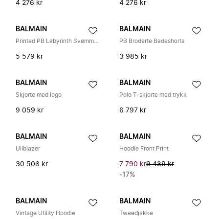
4 276 kr
4 276 kr
BALMAIN
BALMAIN
Printed PB Labyrinth Svømmebukser
PB Broderte Badeshorts
5 579 kr
3 985 kr
BALMAIN
BALMAIN
Skjorte med logo
Polo T-skjorte med trykk
9 059 kr
6 797 kr
BALMAIN
BALMAIN
Ullblazer
Hoodie Front Print
30 506 kr
7 790 kr
9 439 kr
-17%
BALMAIN
BALMAIN
Vintage Utility Hoodie
Tweedjakke