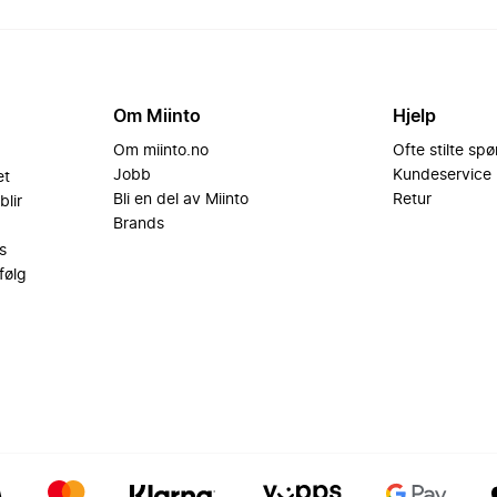
Om Miinto
Hjelp
Om miinto.no
Ofte stilte sp
Jobb
Kundeservice
et
Bli en del av Miinto
Retur
blir
Brands
s
følg