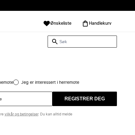
Ønskeliste
Handlekurv
amemote
Jeg er interessert i herremote
REGISTRER DEG
åre
vilkår og betingelser
. Du kan alltid melde