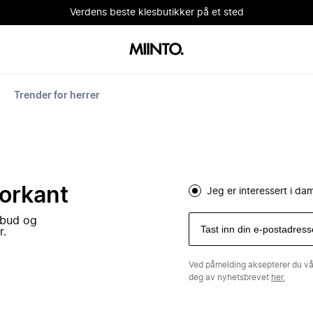
Verdens beste klesbutikker på et sted
Trender for herrer
forkant
Jeg er interessert i d
lbud og
r.
Ved påmelding aksepterer du v
deg av nyhetsbrevet
her.