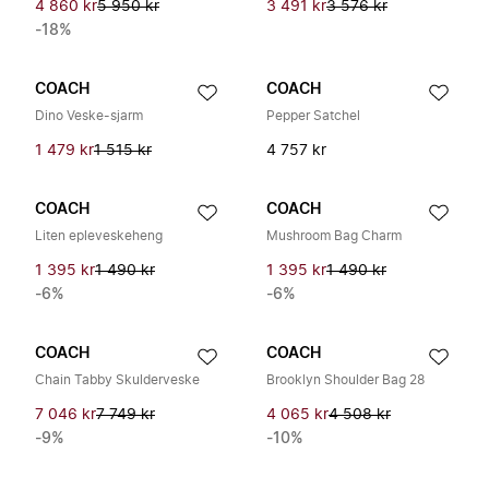
4 860 kr
5 950 kr
3 491 kr
3 576 kr
-18%
COACH
COACH
Dino Veske-sjarm
Pepper Satchel
1 479 kr
1 515 kr
4 757 kr
COACH
COACH
Liten epleveskeheng
Mushroom Bag Charm
1 395 kr
1 490 kr
1 395 kr
1 490 kr
-6%
-6%
COACH
COACH
Chain Tabby Skulderveske
Brooklyn Shoulder Bag 28
7 046 kr
7 749 kr
4 065 kr
4 508 kr
-9%
-10%