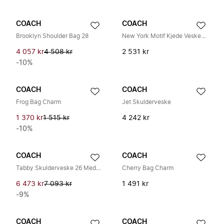
COACH
COACH
Brooklyn Shoulder Bag 28
New York Motif Kjede Veskeheng
4 057 kr
4 508 kr
2 531 kr
-10%
COACH
COACH
Frog Bag Charm
Jet Skulderveske
1 370 kr
1 515 kr
4 242 kr
-10%
COACH
COACH
Tabby Skulderveske 26 Med Vattering
Cherry Bag Charm
6 473 kr
7 093 kr
1 491 kr
-9%
COACH
COACH