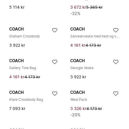
5 114 kr
3 672 kr
5 365 kr
-32%
COACH
COACH
Graham Crossbody
Salveskveske med hest og vogn
3 922 kr
4 161 kr
4 173 kr
COACH
COACH
Gallery Tote Bag
Georgie Veske
4 161 kr
4 173 kr
3 922 kr
COACH
COACH
Klare Crossbody Bag
West Pack
7 093 kr
3 326 kr
4 173 kr
-20%