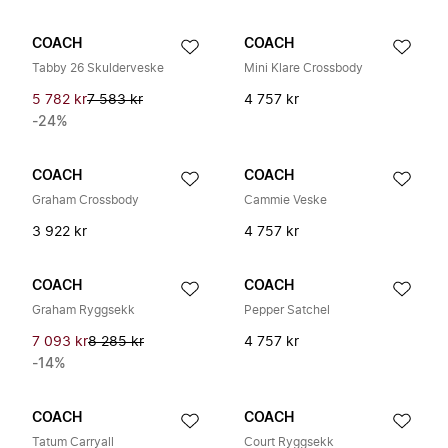
COACH
COACH
Tabby 26 Skulderveske
Mini Klare Crossbody
5 782 kr
7 583 kr
4 757 kr
-24%
COACH
COACH
Graham Crossbody
Cammie Veske
3 922 kr
4 757 kr
COACH
COACH
Graham Ryggsekk
Pepper Satchel
7 093 kr
8 285 kr
4 757 kr
-14%
COACH
COACH
Tatum Carryall
Court Ryggsekk