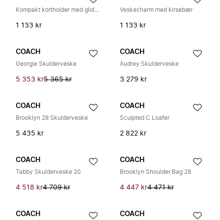
Kompakt kortholder med glidelås
Veskecharm med kirsebær
1 133 kr
1 133 kr
COACH
COACH
Georgie Skulderveske
Audrey Skulderveske
5 353 kr
5 365 kr
3 279 kr
COACH
COACH
Brooklyn 28 Skulderveske
Sculpted C Loafer
5 435 kr
2 822 kr
COACH
COACH
Tabby Skulderveske 20
Brooklyn Shoulder Bag 28
4 518 kr
4 709 kr
4 447 kr
4 471 kr
COACH
COACH