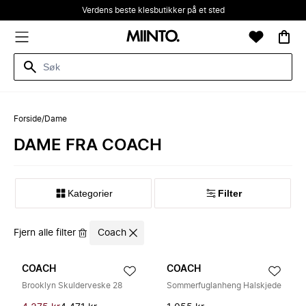
Verdens beste klesbutikker på et sted
Forside
/
Dame
DAME FRA COACH
Kategorier
Filter
Fjern alle filter
Coach
COACH
COACH
Brooklyn Skulderveske 28
Sommerfuglanheng Halskjede