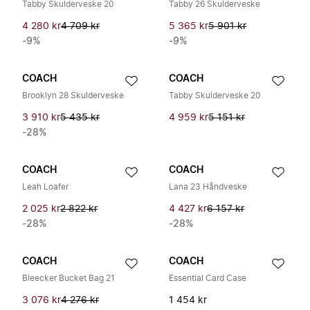
Tabby Skulderveske 20
Tabby 26 Skulderveske
4 280 kr
4 709 kr
5 365 kr
5 901 kr
-9%
-9%
COACH
COACH
Brooklyn 28 Skulderveske
Tabby Skulderveske 20
3 910 kr
5 435 kr
4 959 kr
5 151 kr
-28%
COACH
COACH
Leah Loafer
Lana 23 Håndveske
2 025 kr
2 822 kr
4 427 kr
6 157 kr
-28%
-28%
COACH
COACH
Bleecker Bucket Bag 21
Essential Card Case
3 076 kr
4 276 kr
1 454 kr