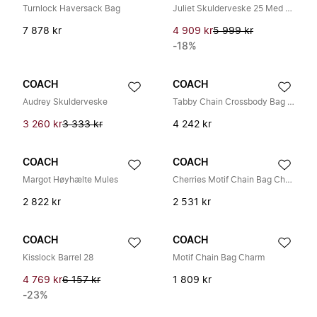
Turnlock Haversack Bag
Juliet Skulderveske 25 Med Vattering
7 878 kr
4 909 kr
5 999 kr
-18%
COACH
COACH
Audrey Skulderveske
Tabby Chain Crossbody Bag 19 Med Vattert
3 260 kr
3 333 kr
4 242 kr
COACH
COACH
Margot Høyhælte Mules
Cherries Motif Chain Bag Charm
2 822 kr
2 531 kr
COACH
COACH
Kisslock Barrel 28
Motif Chain Bag Charm
4 769 kr
6 157 kr
1 809 kr
-23%