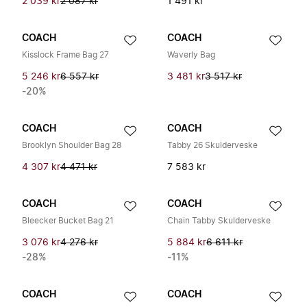
2 039 kr
2 087 kr
1 491 kr
COACH
COACH
Kisslock Frame Bag 27
Waverly Bag
5 246 kr
6 557 kr
3 481 kr
3 517 kr
-20%
COACH
COACH
Brooklyn Shoulder Bag 28
Tabby 26 Skulderveske
4 307 kr
4 471 kr
7 583 kr
COACH
COACH
Bleecker Bucket Bag 21
Chain Tabby Skulderveske
3 076 kr
4 276 kr
5 884 kr
6 611 kr
-28%
-11%
COACH
COACH