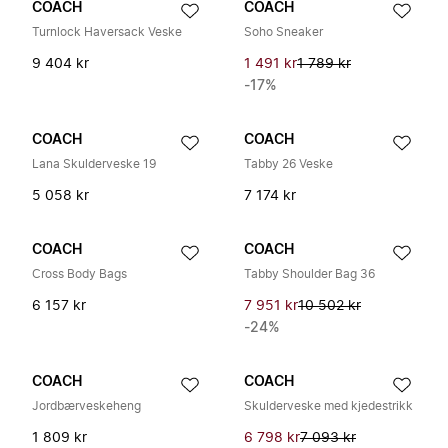
COACH
COACH
Turnlock Haversack Veske
Soho Sneaker
9 404 kr
1 491 kr
1 789 kr
-17%
COACH
COACH
Lana Skulderveske 19
Tabby 26 Veske
5 058 kr
7 174 kr
COACH
COACH
Cross Body Bags
Tabby Shoulder Bag 36
6 157 kr
7 951 kr
10 502 kr
-24%
COACH
COACH
Jordbærveskeheng
Skulderveske med kjedestrikk
1 809 kr
6 798 kr
7 093 kr