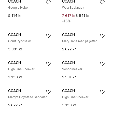
COACH
COACH
Georgie Hobo
West Backpack
5 114 kr
7 617 kr
8 941 kr
-15%
COACH
COACH
Court Ryggsekk
Mary Jane med paljetter
5 901 kr
2 822 kr
COACH
COACH
High Line Sneaker
Soho Sneaker
1 956 kr
2 391 kr
COACH
COACH
Margot Høyhælte Sandaler
High Line Sneaker
2 822 kr
1 956 kr