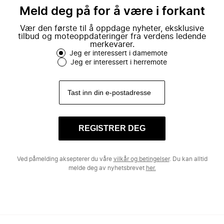
Meld deg på for å være i forkant
Vær den første til å oppdage nyheter, eksklusive
tilbud og moteoppdateringer fra verdens ledende
merkevarer.
Jeg er interessert i damemote
Jeg er interessert i herremote
REGISTRER DEG
Ved påmelding aksepterer du våre
vilkår og betingelser
. Du kan alltid
melde deg av nyhetsbrevet
her.