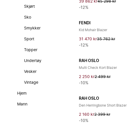
39 862 kr
45 298 kr
Skjørt
-12%
Sko
FENDI
Smykker
Kid Mohair Blazer
Sport
31 470 kr
35 762 kr
-12%
Topper
Undertøy
RAH OSLO
Multi Check Kort Blazer
Vesker
2 250 kr
2 499 kr
Vintage
-10%
Hjem
RAH OSLO
Mann
Den Herringbone Short Blazer
2 160 kr
2 399 kr
-10%