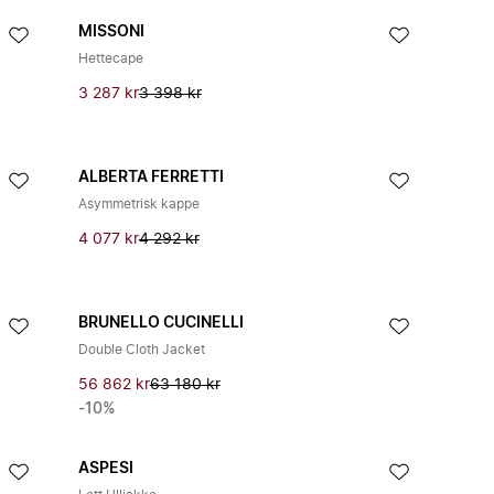
MISSONI
Hettecape
3 287 kr
3 398 kr
ALBERTA FERRETTI
Asymmetrisk kappe
4 077 kr
4 292 kr
BRUNELLO CUCINELLI
Double Cloth Jacket
56 862 kr
63 180 kr
-10%
ASPESI