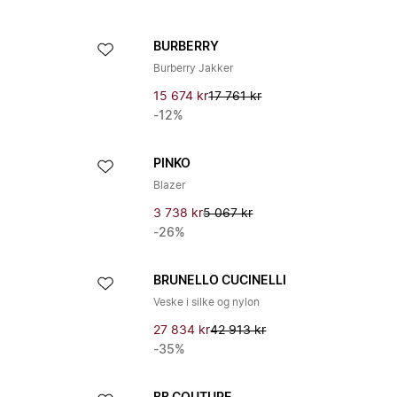
BURBERRY
Burberry Jakker
15 674 kr
17 761 kr
-12%
PINKO
Blazer
3 738 kr
5 067 kr
-26%
BRUNELLO CUCINELLI
Veske i silke og nylon
27 834 kr
42 913 kr
-35%