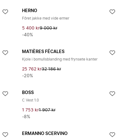
HERNO
Fôret jakke med vide ermer
5 400 kr
9 000 kr
-40%
MATIÈRES FÉCALES
Kjole i bomullsblanding med frynsete kanter
25 762 kr
32 186 kr
-20%
BOSS
C Vest 1.0
1 753 kr
1 907 kr
-8%
ERMANNO SCERVINO