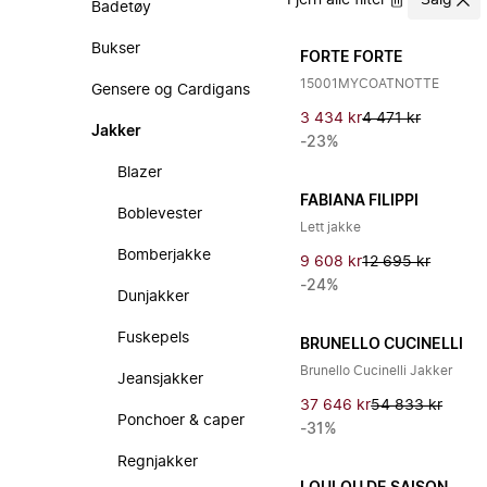
Fjern alle filter
Salg
Badetøy
Bukser
FORTE FORTE
15001MYCOATNOTTE
Gensere og Cardigans
3 434 kr
4 471 kr
Jakker
-23%
Blazer
FABIANA FILIPPI
Boblevester
Lett jakke
Bomberjakke
9 608 kr
12 695 kr
-24%
Dunjakker
Fuskepels
BRUNELLO CUCINELLI
Brunello Cucinelli Jakker
Jeansjakker
37 646 kr
54 833 kr
Ponchoer & caper
-31%
Regnjakker