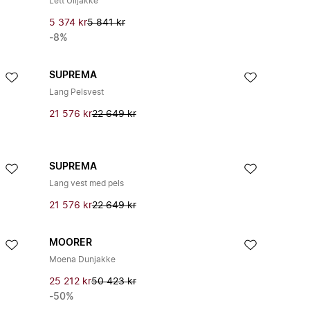
Lett Ulljakke
5 374 kr
5 841 kr
-8%
SUPREMA
Lang Pelsvest
21 576 kr
22 649 kr
SUPREMA
Lang vest med pels
21 576 kr
22 649 kr
MOORER
Moena Dunjakke
25 212 kr
50 423 kr
-50%