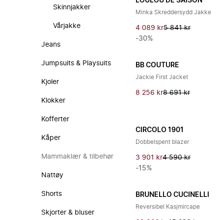
LOULOU DE SAISON
Skinnjakker
Minka Skreddersydd Jakke
Vårjakke
4 089 kr
5 841 kr
-30%
Jeans
Jumpsuits & Playsuits
BB COUTURE
Jackie First Jacket
Kjoler
8 256 kr
8 691 kr
Klokker
Kofferter
CIRCOLO 1901
Kåper
Dobbelspent blazer
Mammaklær & tilbehør
3 901 kr
4 590 kr
-15%
Nattøy
Shorts
BRUNELLO CUCINELLI
Reversibel Kasjmircape
Skjorter & bluser