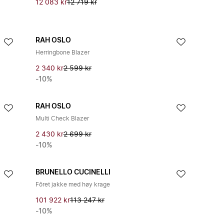
12 083 kr
12 719 kr
RAH OSLO
Herringbone Blazer
2 340 kr
2 599 kr
-10%
RAH OSLO
Multi Check Blazer
2 430 kr
2 699 kr
-10%
BRUNELLO CUCINELLI
Fôret jakke med høy krage
101 922 kr
113 247 kr
-10%