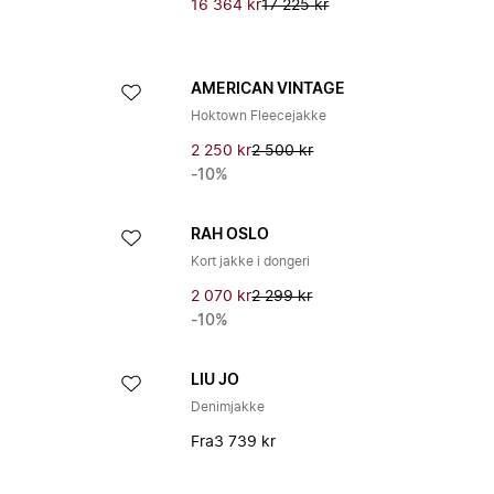
16 364 kr
17 225 kr
AMERICAN VINTAGE
Hoktown Fleecejakke
2 250 kr
2 500 kr
-10%
RAH OSLO
Kort jakke i dongeri
2 070 kr
2 299 kr
-10%
LIU JO
Denimjakke
Fra
3 739 kr