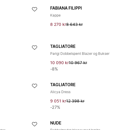
FABIANA FILIPPI
Kappe
8 270 kr
8 643 kr
TAGLIATORE
Parigi Dobbelspent Blazer og Bukser
10 090 kr
10 967 kr
-8%
TAGLIATORE
Alicya Dress
9 051 kr
12 398 kr
-27%
NUDE