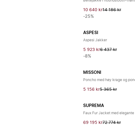
Beltejakke i houndstooth-møn
10 640 kr
14 186 kr
-25%
ASPESI
Aspesi Jakker
5 923 kr
6 437 kr
-8%
MISSONI
Poncho med høy krage og pon
5 156 kr
5 365 kr
SUPREMA
Faux Fur Jacket med elegante 
69 195 kr
72 774 kr