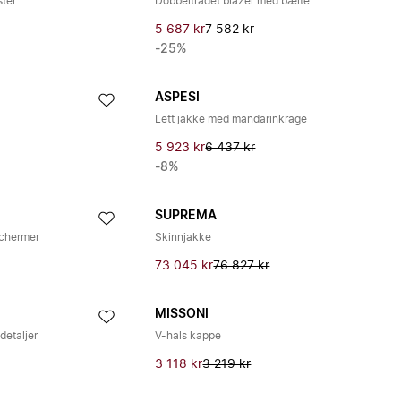
ster
Dobbeltradet blazer med bælte
5 687 kr
7 582 kr
-25%
ASPESI
Lett jakke med mandarinkrage
5 923 kr
6 437 kr
-8%
SUPREMA
chermer
Skinnjakke
73 045 kr
76 827 kr
MISSONI
detaljer
V-hals kappe
3 118 kr
3 219 kr