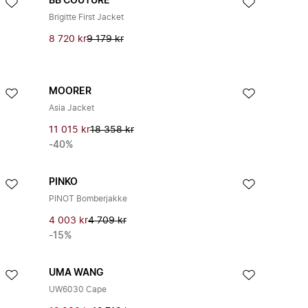
BB COUTURE
Brigitte First Jacket
8 720 kr
9 179 kr
MOORER
Asia Jacket
11 015 kr
18 358 kr
-40%
PINKO
PINOT Bomberjakke
4 003 kr
4 709 kr
-15%
UMA WANG
UW6030 Cape