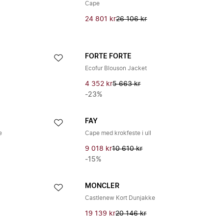
Cape
24 801 kr
26 106 kr
FORTE FORTE
Ecofur Blouson Jacket
4 352 kr
5 663 kr
-23%
FAY
e
Cape med krokfeste i ull
9 018 kr
10 610 kr
-15%
MONCLER
Castlenew Kort Dunjakke
19 139 kr
20 146 kr