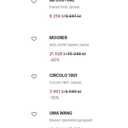
BB COUTURE
Farrah First Jacket
8 256 kr
8 691 kr
MOORER
MALAGAR Vattert Jakke
21 028 kr
35 046 kr
-40%
CIRCOLO 1901
Circolo 1901 Jakker
3 901 kr
4 590 kr
-15%
UMA WANG
Blazer i blomstret jacquard