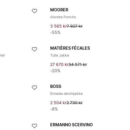
MOORER
Alondra Poncho
3 565 kr
7 927 kr
-55%
MATIÈRES FÉCALES
ner
Tulle Jakke
27 670 kr
34 571 kr
-20%
BOSS
Ermeløs denimjakke
2 504 kr
2 730 kr
-8%
ERMANNO SCERVINO