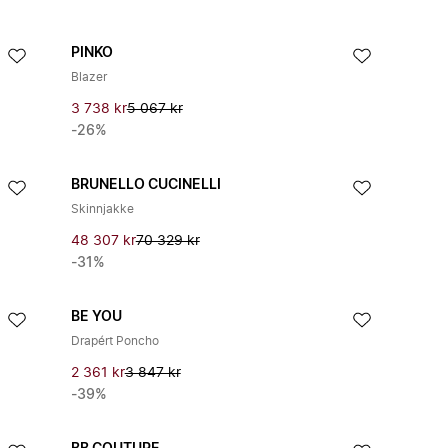
PINKO
Blazer
3 738 kr
5 067 kr
-26%
BRUNELLO CUCINELLI
Skinnjakke
48 307 kr
70 329 kr
-31%
BE YOU
Drapért Poncho
2 361 kr
3 847 kr
-39%