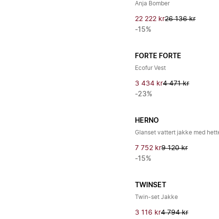
Anja Bomber
22 222 kr
26 136 kr
-15%
FORTE FORTE
Ecofur Vest
3 434 kr
4 471 kr
-23%
HERNO
Glanset vattert jakke med hett
7 752 kr
9 120 kr
-15%
TWINSET
Twin-set Jakke
3 116 kr
4 794 kr