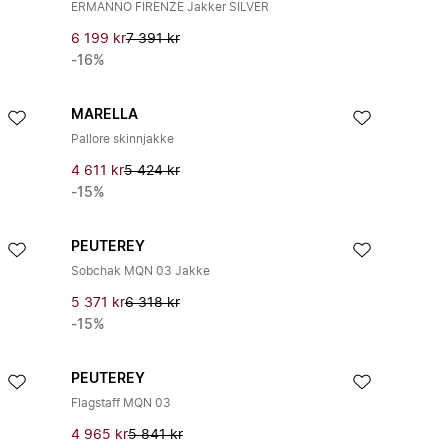
ERMANNO FIRENZE Jakker SILVER
6 199 kr
7 391 kr
-16%
MARELLA
Pallore skinnjakke
4 611 kr
5 424 kr
-15%
PEUTEREY
Sobchak MQN 03 Jakke
5 371 kr
6 318 kr
-15%
PEUTEREY
Flagstaff MQN 03
4 965 kr
5 841 kr