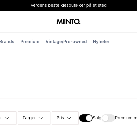
Verdens beste klesbutikker på et sted
Brands
Premium
Vintage/Pre-owned
Nyheter
r
Farger
Pris
Salg
Premium m