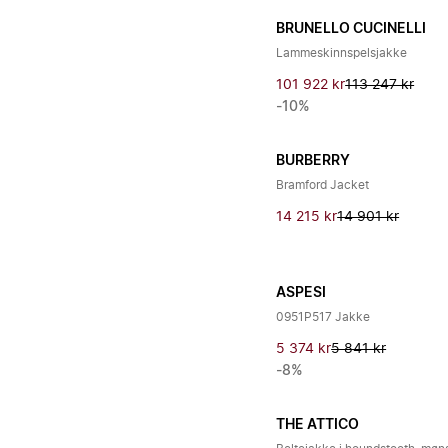
BRUNELLO CUCINELLI
Lammeskinnspelsjakke
101 922 kr
113 247 kr
-10%
BURBERRY
Bramford Jacket
14 215 kr
14 901 kr
ASPESI
0951P517 Jakke
5 374 kr
5 841 kr
-8%
THE ATTICO