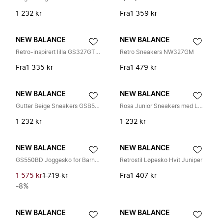
1 232 kr
Fra
1 359 kr
NEW BALANCE
NEW BALANCE
Retro-inspirert lilla GS327GT sneaker
Retro Sneakers NW327GM
Fra
1 335 kr
Fra
1 479 kr
NEW BALANCE
NEW BALANCE
Gutter Beige Sneakers GSB550 Stil
Rosa Junior Sneakers med Lær Detaljer
1 232 kr
1 232 kr
NEW BALANCE
NEW BALANCE
GS550BD Joggesko for Barn for Stil og Komfort
Retrostil Løpesko Hvit Juniper
1 575 kr
1 719 kr
Fra
1 407 kr
-8%
NEW BALANCE
NEW BALANCE