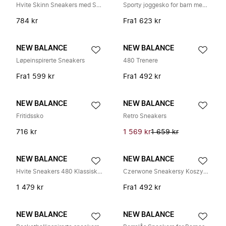
Hvite Skinn Sneakers med Svarte Innlegg
Sporty joggesko for barn med avansert komfort
784 kr
Fra
1 623 kr
NEW BALANCE
NEW BALANCE
Løpeinspirerte Sneakers
480 Trenere
Fra
1 599 kr
Fra
1 492 kr
NEW BALANCE
NEW BALANCE
Fritidssko
Retro Sneakers
716 kr
1 569 kr
1 659 kr
NEW BALANCE
NEW BALANCE
Hvite Sneakers 480 Klassisk Stil
Czerwone Sneakersy Koszykarskie Red Team
1 479 kr
Fra
1 492 kr
NEW BALANCE
NEW BALANCE