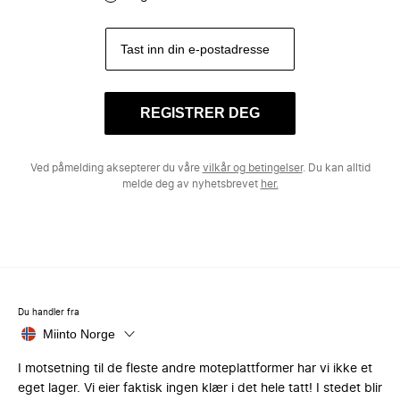
REGISTRER DEG
Ved påmelding aksepterer du våre
vilkår og betingelser
. Du kan alltid
melde deg av nyhetsbrevet
her.
Du handler fra
Miinto Norge
I motsetning til de fleste andre moteplattformer har vi ikke et
eget lager. Vi eier faktisk ingen klær i det hele tatt! I stedet blir