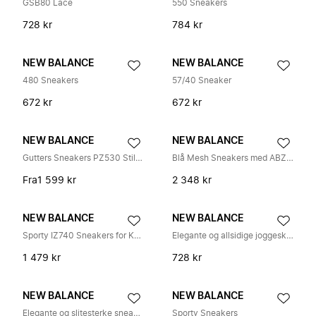
GSB80 Lace
550 Sneakers
728 kr
784 kr
NEW BALANCE
NEW BALANCE
480 Sneakers
57/40 Sneaker
672 kr
672 kr
NEW BALANCE
NEW BALANCE
Gutters Sneakers PZ530 Stilig Vinter
Blå Mesh Sneakers med ABZORB Demping
Fra
1 599 kr
2 348 kr
NEW BALANCE
NEW BALANCE
Sporty IZ740 Sneakers for Kvinner
Elegante og allsidige joggesko B80 modell
1 479 kr
728 kr
NEW BALANCE
NEW BALANCE
Elegante og slitesterke sneakers modell 550
Sporty Sneakers