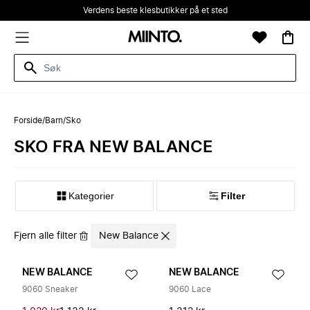
Verdens beste klesbutikker på et sted
Forside
/
Barn
/
Sko
SKO FRA NEW BALANCE
Kategorier
Filter
Fjern alle filter
New Balance
NEW BALANCE
NEW BALANCE
9060 Sneaker
9060 Lace