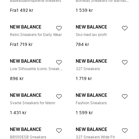
Basketballinspirerte sneakers
Borrelås Sneakers for Barnas Dagligdagse Eventyr
Fra
1 492 kr
1 539 kr
NEW BALANCE
NEW BALANCE
Retro Sneakers for Daily Wear
Sko med lav profil
Fra
1 719 kr
784 kr
NEW BALANCE
NEW BALANCE
Low Silhouette Iconic Sneakers 550
327 Sneakers
896 kr
1 719 kr
NEW BALANCE
NEW BALANCE
Svarte Sneakers for Menn
Fashion Sneakers
1 431 kr
1 599 kr
NEW BALANCE
NEW BALANCE
BB550ESB Sneakers
327 Sneakers Wide Fit