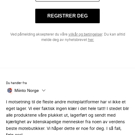
REGISTRER DEG
Ved påmelding aksepterer du våre
vilkår og betingelser
. Du kan alltid
melde deg av nyhetsbrevet
her.
Du handler fra
Miinto Norge
I motsetning til de fleste andre moteplattformer har vi ikke et
eget lager. Vi eier faktisk ingen klær i det hele tatt! I stedet blir
alle produktene våre plukket ut, lagerført og sendt med
kjærlighet av lidenskapelige mennesker fra noen av verdens
beste motebutikker. Vi håper dette er noe for deg. I så fall,