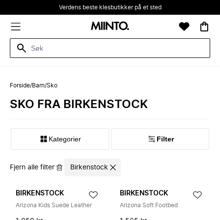
Verdens beste klesbutikker på et sted
Forside
/
Barn
/
Sko
SKO FRA BIRKENSTOCK
Kategorier
Filter
Fjern alle filter
Birkenstock
BIRKENSTOCK
BIRKENSTOCK
Arizona Kids Suede Leather
Arizona Soft Footbed