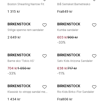
Boston Shearling Narrow Fit
Blå Semsket Barnetresko
1 315 kr
Fra
849 kr
BIRKENSTOCK
BIRKENSTOCK
Stilige spenne rem sandaler
Kumba sandaler
2 649 kr
603 kr
900 kr
-33%
BIRKENSTOCK
BIRKENSTOCK
Barne sko 'Tokio AS'
Sølv Kids Arizona Sandaler
704 kr
1 050 kr
638 kr
717 kr
-33%
-11%
BIRKENSTOCK
BIRKENSTOCK
Klassisk to-stropp sandal med metallisk look
Rio Kids Birko-Flor Sandaler
1 434 kr
Fra
806 kr