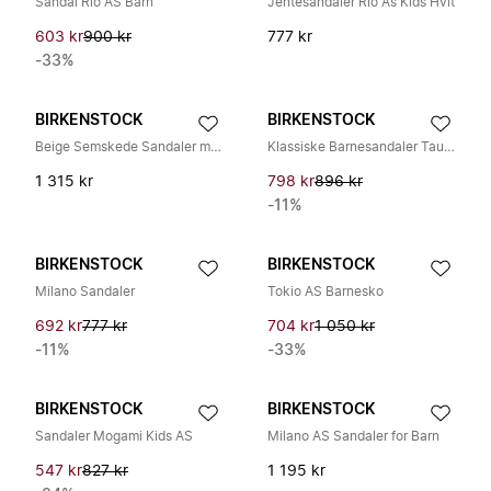
Sandal Rio AS Barn
Jentesandaler Rio As Kids Hvit
603 kr
900 kr
777 kr
-33%
BIRKENSTOCK
BIRKENSTOCK
Beige Semskede Sandaler med Justerbare Stropper
Klassiske Barnesandaler Taupe
1 315 kr
798 kr
896 kr
-11%
BIRKENSTOCK
BIRKENSTOCK
Milano Sandaler
Tokio AS Barnesko
692 kr
777 kr
704 kr
1 050 kr
-11%
-33%
BIRKENSTOCK
BIRKENSTOCK
Sandaler Mogami Kids AS
Milano AS Sandaler for Barn
547 kr
827 kr
1 195 kr