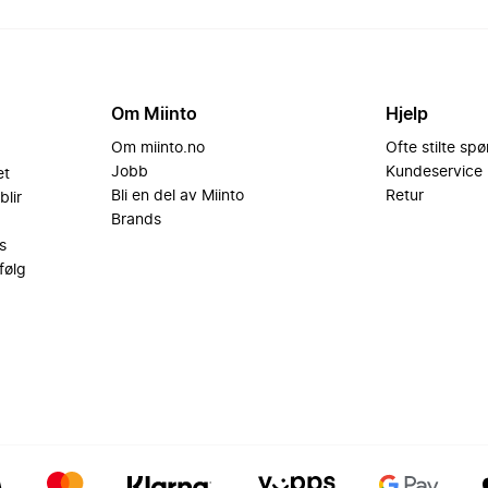
Om Miinto
Hjelp
Om miinto.no
Ofte stilte sp
Jobb
Kundeservice
et
Bli en del av Miinto
Retur
blir
Brands
s
følg