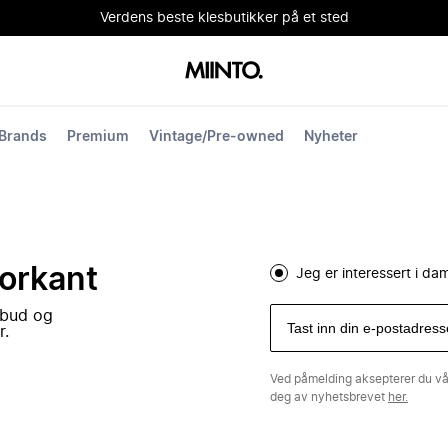
Verdens beste klesbutikker på et sted
Brands
Premium
Vintage/Pre-owned
Nyheter
forkant
Jeg er interessert i d
lbud og
r.
Ved påmelding aksepterer du v
deg av nyhetsbrevet
her.