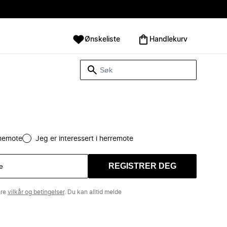
Ønskeliste
Handlekurv
amemote
Jeg er interessert i herremote
REGISTRER DEG
åre
vilkår og betingelser
. Du kan alltid melde