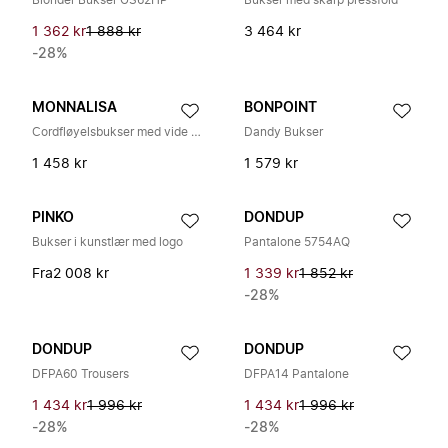
Blonder Bukser GS62HP
Bukser med skarp pressfold
1 362 kr
1 888 kr
3 464 kr
-28%
MONNALISA
BONPOINT
Cordfløyelsbukser med vide ben
Dandy Bukser
1 458 kr
1 579 kr
PINKO
DONDUP
Bukser i kunstlær med logo
Pantalone 5754AQ
Fra
2 008 kr
1 339 kr
1 852 kr
-28%
DONDUP
DONDUP
DFPA60 Trousers
DFPA14 Pantalone
1 434 kr
1 996 kr
1 434 kr
1 996 kr
-28%
-28%