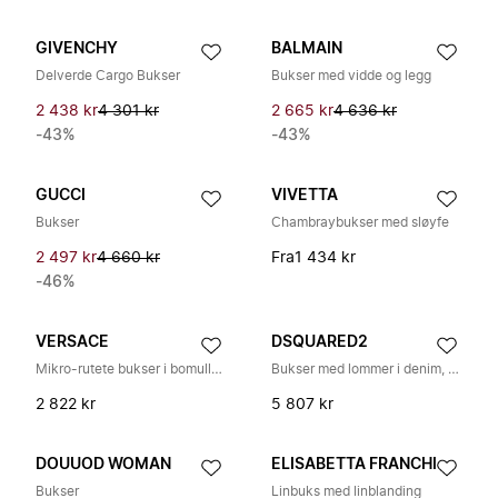
GIVENCHY
BALMAIN
Delverde Cargo Bukser
Bukser med vidde og legg
2 438 kr
4 301 kr
2 665 kr
4 636 kr
-43%
-43%
GUCCI
VIVETTA
Bukser
Chambraybukser med sløyfe
2 497 kr
4 660 kr
Fra
1 434 kr
-46%
VERSACE
DSQUARED2
Mikro-rutete bukser i bomullspoplin
Bukser med lommer i denim, modell med dobbel knepping, rett ben
2 822 kr
5 807 kr
DOUUOD WOMAN
ELISABETTA FRANCHI
Bukser
Linbuks med linblanding