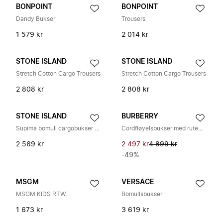
BONPOINT
BONPOINT
Dandy Bukser
Trousers
1 579 kr
2 014 kr
STONE ISLAND
STONE ISLAND
Stretch Cotton Cargo Trousers
Stretch Cotton Cargo Trousers
2 808 kr
2 808 kr
STONE ISLAND
BURBERRY
Supima bomull cargobukser med påsydde lommer
Cordfløyelsbukser med rutemønster
2 569 kr
2 497 kr
4 899 kr
-49%
MSGM
VERSACE
MSGM KIDS RTW...
Bomullsbukser
1 673 kr
3 619 kr