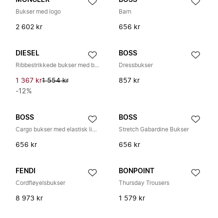
MONCLER
BOSS
Bukser med logo
Barn
2 602 kr
656 kr
DIESEL
BOSS
Ribbestrikkede bukser med broderi
Dressbukser
1 367 kr
1 554 kr
857 kr
-12%
BOSS
BOSS
Cargo bukser med elastisk linning
Stretch Gabardine Bukser
656 kr
656 kr
FENDI
BONPOINT
Cordfløyelsbukser
Thursday Trousers
8 973 kr
1 579 kr