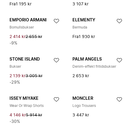
Fra
1 195 kr
3 107 kr
EMPORIO ARMANI
ELEMENTY
Bomullsbukser
Bermuda
2 414 kr
2 655 kr
Fra
1 930 kr
-9%
STONE ISLAND
PALM ANGELS
Bukser
Denim-effekt fritidsbukser
2 139 kr
3 005 kr
2 653 kr
-29%
ISSEY MIYAKE
MONCLER
Wear Or Wrap Shorts
Logo Trousers
4 146 kr
5 914 kr
3 447 kr
-30%