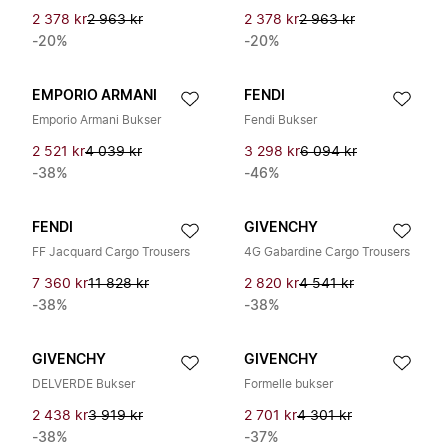
2 378 kr
2 963 kr
2 378 kr
2 963 kr
-20%
-20%
EMPORIO ARMANI
FENDI
Emporio Armani Bukser
Fendi Bukser
2 521 kr
4 039 kr
3 298 kr
6 094 kr
-38%
-46%
FENDI
GIVENCHY
FF Jacquard Cargo Trousers
4G Gabardine Cargo Trousers
7 360 kr
11 828 kr
2 820 kr
4 541 kr
-38%
-38%
GIVENCHY
GIVENCHY
DELVERDE Bukser
Formelle bukser
2 438 kr
3 919 kr
2 701 kr
4 301 kr
-38%
-37%