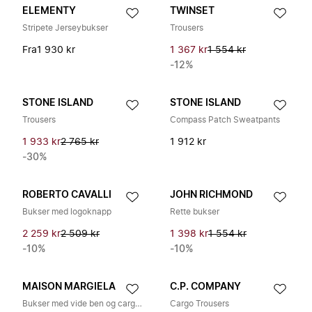
ELEMENTY
TWINSET
Stripete Jerseybukser
Trousers
Fra
1 930 kr
1 367 kr
1 554 kr
-12%
STONE ISLAND
STONE ISLAND
Trousers
Compass Patch Sweatpants
1 933 kr
2 765 kr
1 912 kr
-30%
ROBERTO CAVALLI
JOHN RICHMOND
Bukser med logoknapp
Rette bukser
2 259 kr
2 509 kr
1 398 kr
1 554 kr
-10%
-10%
MAISON MARGIELA
C.P. COMPANY
Bukser med vide ben og cargolommer
Cargo Trousers