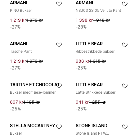
ARMANI
ARMANI
PINO Bukser
N3J03 2S 05 Velluto Pant
1 219 kr
1 673 kr
1 398 kr
1 948 kr
-27%
-28%
ARMANI
LITTLE BEAR
Tasche Pant
Ribbestrikkede bukser
1 219 kr
1 673 kr
986 kr
1 315 kr
-27%
-25%
TARTINE ET CHOCOLAT
LITTLE BEAR
Bukser med flæse-lommer
Latte Strikkede Bukser
897 kr
1 195 kr
941 kr
1 255 kr
-25%
-25%
STELLA MCCARTNEY
STONE ISLAND
Bukser
Stone Island RTW...