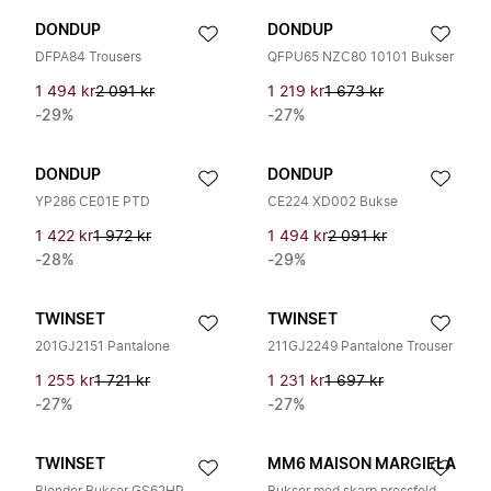
DONDUP
DONDUP
DFPA84 Trousers
QFPU65 NZC80 10101 Bukser
1 494 kr
2 091 kr
1 219 kr
1 673 kr
-29%
-27%
DONDUP
DONDUP
YP286 CE01E PTD
CE224 XD002 Bukse
1 422 kr
1 972 kr
1 494 kr
2 091 kr
-28%
-29%
TWINSET
TWINSET
201GJ2151 Pantalone
211GJ2249 Pantalone Trouser
1 255 kr
1 721 kr
1 231 kr
1 697 kr
-27%
-27%
TWINSET
MM6 MAISON MARGIELA