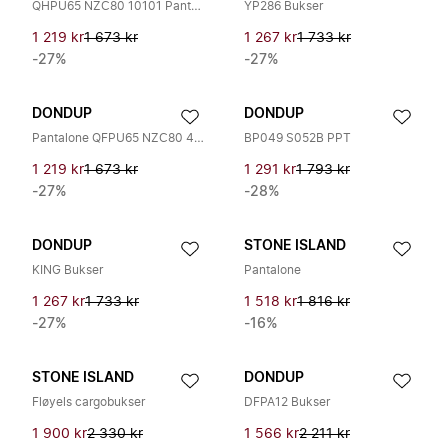
QHPU65 NZC80 10101 Pantalone
YP286 Bukser
1 219 kr
1 673 kr
1 267 kr
1 733 kr
-27%
-27%
DONDUP
DONDUP
Pantalone QFPU65 NZC80 40924
BP049 S052B PPT
1 219 kr
1 673 kr
1 291 kr
1 793 kr
-27%
-28%
DONDUP
STONE ISLAND
KING Bukser
Pantalone
1 267 kr
1 733 kr
1 518 kr
1 816 kr
-27%
-16%
STONE ISLAND
DONDUP
Fløyels cargobukser
DFPA12 Bukser
1 900 kr
2 330 kr
1 566 kr
2 211 kr