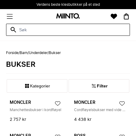
Verdens beste klesbutikker på et sted
Forside
/
Barn
/
Underdeler
/
Bukser
BUKSER
Kategorier
Filter
MONCLER
MONCLER
Manchettesbukser i kordfløyel
Cordfløyelsbukser med vide ben
2 757 kr
4 438 kr