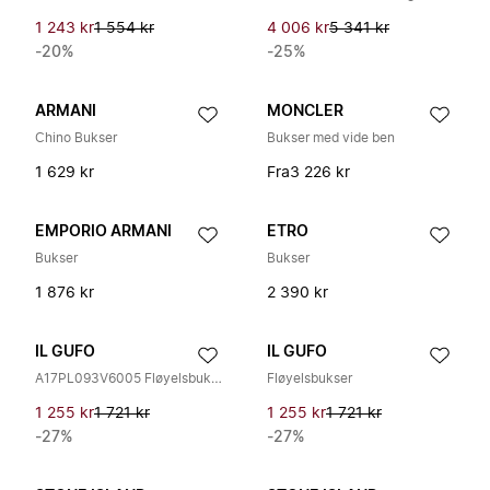
1 243 kr
1 554 kr
4 006 kr
5 341 kr
-20%
-25%
ARMANI
MONCLER
Chino Bukser
Bukser med vide ben
1 629 kr
Fra
3 226 kr
EMPORIO ARMANI
ETRO
Bukser
Bukser
1 876 kr
2 390 kr
IL GUFO
IL GUFO
A17PL093V6005 Fløyelsbukser
Fløyelsbukser
1 255 kr
1 721 kr
1 255 kr
1 721 kr
-27%
-27%