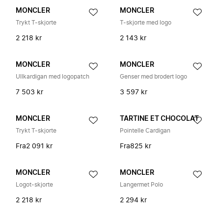
MONCLER
MONCLER
Trykt T-skjorte
T-skjorte med logo
2 218 kr
2 143 kr
MONCLER
MONCLER
Ullkardigan med logopatch
Genser med brodert logo
7 503 kr
3 597 kr
MONCLER
TARTINE ET CHOCOLAT
Trykt T-skjorte
Pointelle Cardigan
Fra
2 091 kr
Fra
825 kr
MONCLER
MONCLER
Logot-skjorte
Langermet Polo
2 218 kr
2 294 kr