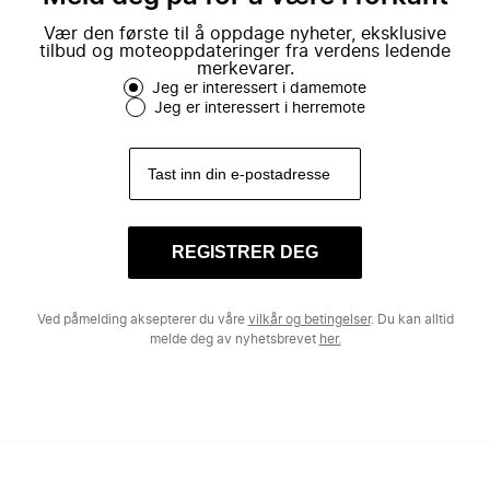
Vær den første til å oppdage nyheter, eksklusive
tilbud og moteoppdateringer fra verdens ledende
merkevarer.
Jeg er interessert i damemote
Jeg er interessert i herremote
REGISTRER DEG
Ved påmelding aksepterer du våre
vilkår og betingelser
. Du kan alltid
melde deg av nyhetsbrevet
her.