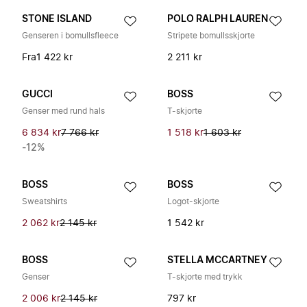
STONE ISLAND
POLO RALPH LAUREN
Genseren i bomullsfleece
Stripete bomullsskjorte
Fra
1 422 kr
2 211 kr
GUCCI
BOSS
Genser med rund hals
T-skjorte
6 834 kr
7 766 kr
1 518 kr
1 603 kr
-12%
BOSS
BOSS
Sweatshirts
Logot-skjorte
2 062 kr
2 145 kr
1 542 kr
BOSS
STELLA MCCARTNEY
Genser
T-skjorte med trykk
2 006 kr
2 145 kr
797 kr