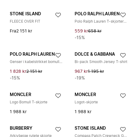
STONE ISLAND
POLO RALPH LAUREN
FLEECE OVER FIT
Polo Ralph Lauren T-skjorter og poloskjorter
Fra
2 151 kr
559 kr
658 kr
-15%
POLO RALPH LAUREN
DOLCE & GABBANA
Genser i kabelstrikket bomull med rund hals
Bi-pack Smooth Jersey T-shirt
1 828 kr
2 151 kr
967 kr
1 195 kr
-15%
-19%
MONCLER
MONCLER
Logo Bomull T-skjorte
Logot-skjorte
1 988 kr
1 988 kr
BURBERRY
STONE ISLAND
Arkivbeige rutete skjorte
Compass Patch Crewneck Genser