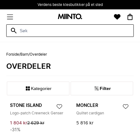
Verdens beste klesbutikker på et sted
Forside
/
Barn
/
Overdeler
OVERDELER
Kategorier
Filter
STONE ISLAND
MONCLER
Logo-patch Crewneck Genser
Quiltet cardigan
1 804 kr
2 629 kr
5 816 kr
-31%