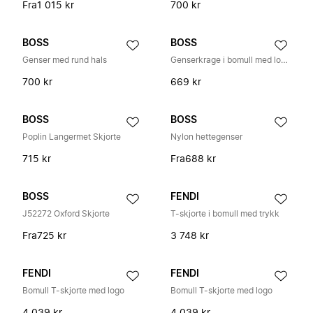
Fra
1 015 kr
700 kr
BOSS
BOSS
Genser med rund hals
Genserkrage i bomull med logotrykk
700 kr
669 kr
BOSS
BOSS
Poplin Langermet Skjorte
Nylon hettegenser
715 kr
Fra
688 kr
BOSS
FENDI
J52272 Oxford Skjorte
T-skjorte i bomull med trykk
Fra
725 kr
3 748 kr
FENDI
FENDI
Bomull T-skjorte med logo
Bomull T-skjorte med logo