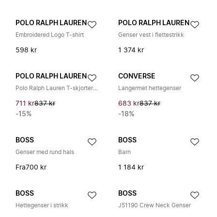
POLO RALPH LAUREN
POLO RALPH LAUREN
Embroidered Logo T-shirt
Genser vest i flettestrikk
598 kr
1 374 kr
POLO RALPH LAUREN
CONVERSE
Polo Ralph Lauren T-skjorter og Pikétrøyer
Langermet hettegenser
711 kr
837 kr
683 kr
837 kr
-15%
-18%
BOSS
BOSS
Genser med rund hals
Barn
Fra
700 kr
1 184 kr
BOSS
BOSS
Hettegenser i strikk
J51190 Crew Neck Genser