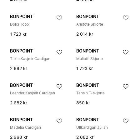
4 039 kr
4 039 kr
BONPOINT
BONPOINT
Dolci Topp
Aristote Skjorte
1 723 kr
2 014 kr
BONPOINT
BONPOINT
Tibile Kasjmir Cardigan
Mulietti Skjorte
2 682 kr
1 723 kr
BONPOINT
BONPOINT
Leander Kasjmir Cardigan
Tahsin T-skjorte
2 682 kr
850 kr
BONPOINT
BONPOINT
Madelia Cardigan
Ullkardigan Julian
2 968 kr
2 682 kr