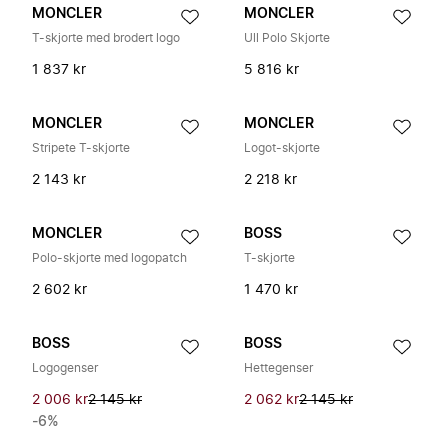
MONCLER
MONCLER
T-skjorte med brodert logo
Ull Polo Skjorte
1 837 kr
5 816 kr
MONCLER
MONCLER
Stripete T-skjorte
Logot-skjorte
2 143 kr
2 218 kr
MONCLER
BOSS
Polo-skjorte med logopatch
T-skjorte
2 602 kr
1 470 kr
BOSS
BOSS
Logogenser
Hettegenser
2 006 kr
2 145 kr
2 062 kr
2 145 kr
-6%