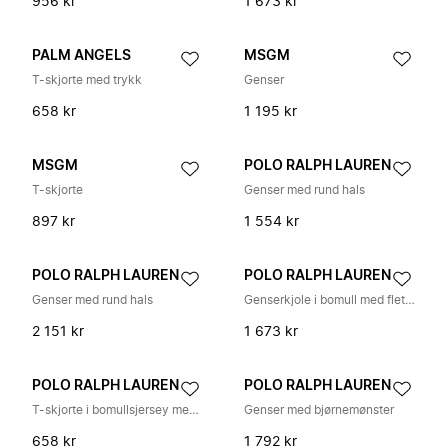
956 kr
1 673 kr
PALM ANGELS
MSGM
T-skjorte med trykk
Genser
658 kr
1 195 kr
MSGM
POLO RALPH LAUREN
T-skjorte
Genser med rund hals
897 kr
1 554 kr
POLO RALPH LAUREN
POLO RALPH LAUREN
Genser med rund hals
Genserkjole i bomull med flettemønster
2 151 kr
1 673 kr
POLO RALPH LAUREN
POLO RALPH LAUREN
T-skjorte i bomullsjersey med rund hals
Genser med bjørnemønster
658 kr
1 792 kr