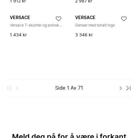
1 912 kr
2 987 kr
VERSACE
VERSACE
Versace T-skjorter og poloskjorter
Genser med tonalt logo
1 434 kr
3 346 kr
Side
1
Av
71
Meld deg på for å være i forkant