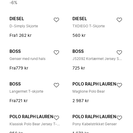
-6%
DIESEL
DIESEL
D-Simply Skjorte
TXDIEGO T-Skjorte
Fra
1 262 kr
560 kr
BOSS
BOSS
Genser med rund hals
J52092 Kortærmet Jersey Skjorte
Fra
779 kr
725 kr
BOSS
POLO RALPH LAUREN
Langermet T-skjorte
Maglione Polo Bear
Fra
721 kr
2 987 kr
POLO RALPH LAUREN
POLO RALPH LAUREN
Klassisk Polo Bear Jersey T-skjorte
Pony Kabelstrikket Genser