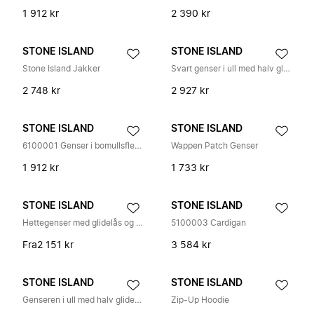
1 912 kr
2 390 kr
STONE ISLAND
STONE ISLAND
Stone Island Jakker
Svart genser i ull med halv glidelås
2 748 kr
2 927 kr
STONE ISLAND
STONE ISLAND
6100001 Genser i bomullsfleece
Wappen Patch Genser
1 912 kr
1 733 kr
STONE ISLAND
STONE ISLAND
Hettegenser med glidelås og kompassmerke
5100003 Cardigan
Fra
2 151 kr
3 584 kr
STONE ISLAND
STONE ISLAND
Genseren i ull med halv glidelås
Zip-Up Hoodie