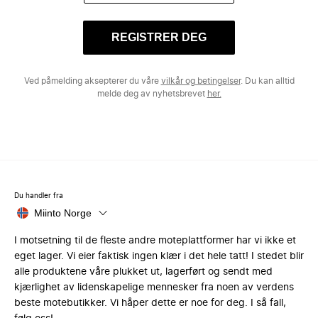
REGISTRER DEG
Ved påmelding aksepterer du våre
vilkår og betingelser
. Du kan alltid
melde deg av nyhetsbrevet
her.
Du handler fra
Miinto Norge
I motsetning til de fleste andre moteplattformer har vi ikke et
eget lager. Vi eier faktisk ingen klær i det hele tatt! I stedet blir
alle produktene våre plukket ut, lagerført og sendt med
kjærlighet av lidenskapelige mennesker fra noen av verdens
beste motebutikker. Vi håper dette er noe for deg. I så fall,