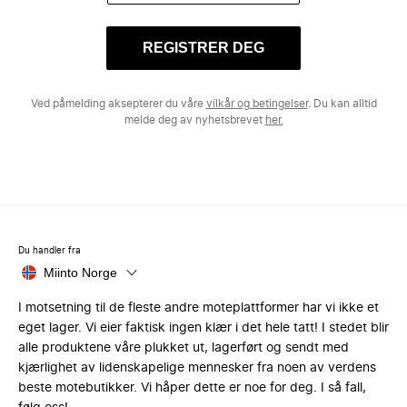
REGISTRER DEG
Ved påmelding aksepterer du våre
vilkår og betingelser
. Du kan alltid
melde deg av nyhetsbrevet
her.
Du handler fra
Miinto Norge
I motsetning til de fleste andre moteplattformer har vi ikke et
eget lager. Vi eier faktisk ingen klær i det hele tatt! I stedet blir
alle produktene våre plukket ut, lagerført og sendt med
kjærlighet av lidenskapelige mennesker fra noen av verdens
beste motebutikker. Vi håper dette er noe for deg. I så fall,