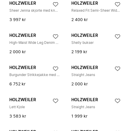
HOLZWEILER
HOLZWEILER
Sheer Jenna skjorte med knytedetaljer
Relaxed Fit Semi-Sheer Wide Leg Trousers
3 997 kr
2 400 kr
HOLZWEILER
HOLZWEILER
High-Waist Wide Leg Denim Jeans
Shelly bukser
2 000 kr
2 199 kr
HOLZWEILER
HOLZWEILER
Burgunder Strikkejakke med Glidelås
Straight Jeans
6 752 kr
2 000 kr
HOLZWEILER
HOLZWEILER
Lett Kjole
Straight Jeans
3 583 kr
1 999 kr