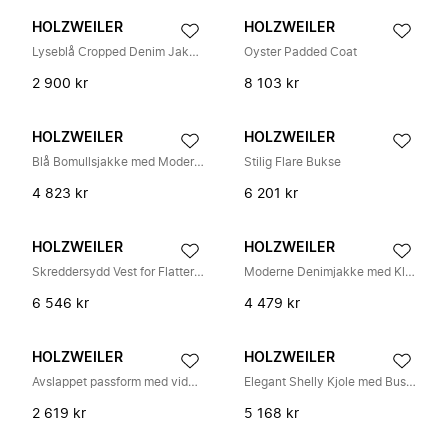
HOLZWEILER
HOLZWEILER
Lyseblå Cropped Denim Jakke yttertøy
Oyster Padded Coat
2 900 kr
8 103 kr
HOLZWEILER
HOLZWEILER
Blå Bomullsjakke med Moderne Vri
Stilig Flare Bukse
4 823 kr
6 201 kr
HOLZWEILER
HOLZWEILER
Skreddersydd Vest for Flatterende Silhuett
Moderne Denimjakke med Klassisk Appell
6 546 kr
4 479 kr
HOLZWEILER
HOLZWEILER
Avslappet passform med vide ben jeans
Elegant Shelly Kjole med Bustier Design
2 619 kr
5 168 kr