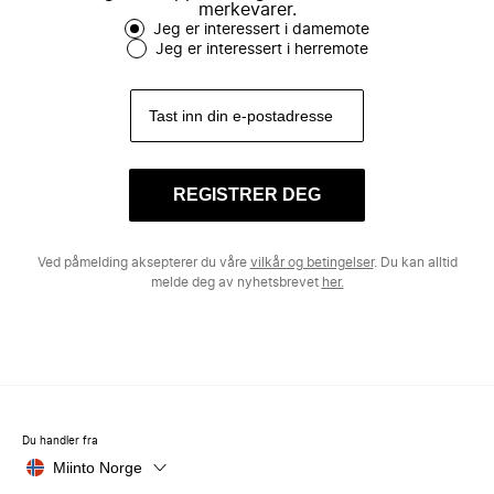
merkevarer.
Jeg er interessert i damemote
Jeg er interessert i herremote
REGISTRER DEG
Ved påmelding aksepterer du våre
vilkår og betingelser
. Du kan alltid
melde deg av nyhetsbrevet
her.
Du handler fra
Miinto Norge