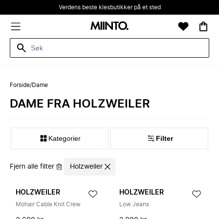
Verdens beste klesbutikker på et sted
Forside
/
Dame
DAME FRA HOLZWEILER
Kategorier
Filter
Fjern alle filter
Holzweiler
HOLZWEILER
HOLZWEILER
Mohair Cable Knit Crew
Low Jeans