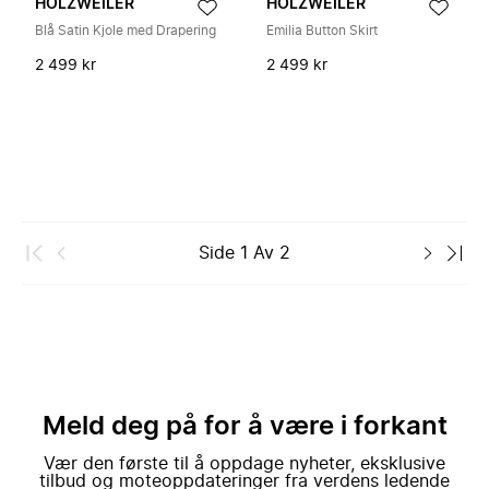
HOLZWEILER
HOLZWEILER
Blå Satin Kjole med Drapering
Emilia Button Skirt
2 499 kr
2 499 kr
Side
1
Av
2
Meld deg på for å være i forkant
Vær den første til å oppdage nyheter, eksklusive
tilbud og moteoppdateringer fra verdens ledende