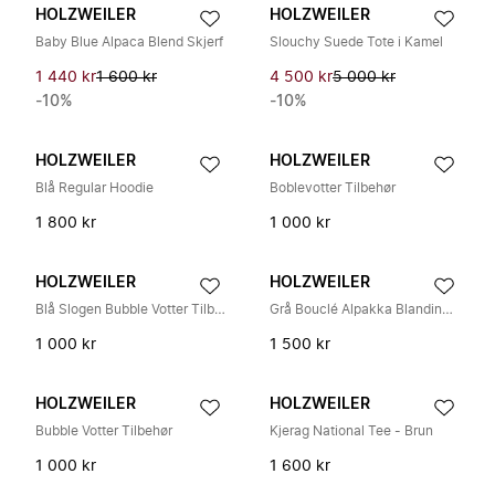
HOLZWEILER
HOLZWEILER
Baby Blue Alpaca Blend Skjerf
Slouchy Suede Tote i Kamel
1 440 kr
1 600 kr
4 500 kr
5 000 kr
-10%
-10%
HOLZWEILER
HOLZWEILER
Blå Regular Hoodie
Boblevotter Tilbehør
1 800 kr
1 000 kr
HOLZWEILER
HOLZWEILER
Blå Slogen Bubble Votter Tilbehør
Grå Bouclé Alpakka Blanding Frynset Skjerf
1 000 kr
1 500 kr
HOLZWEILER
HOLZWEILER
Bubble Votter Tilbehør
Kjerag National Tee - Brun
1 000 kr
1 600 kr