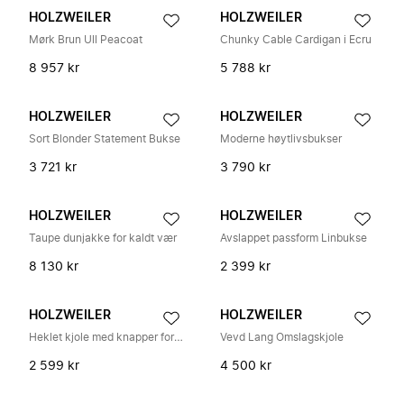
HOLZWEILER
HOLZWEILER
Mørk Brun Ull Peacoat
Chunky Cable Cardigan i Ecru
8 957 kr
5 788 kr
HOLZWEILER
HOLZWEILER
Sort Blonder Statement Bukse
Moderne høytlivsbukser
3 721 kr
3 790 kr
HOLZWEILER
HOLZWEILER
Taupe dunjakke for kaldt vær
Avslappet passform Linbukse
8 130 kr
2 399 kr
HOLZWEILER
HOLZWEILER
Heklet kjole med knapper foran
Vevd Lang Omslagskjole
2 599 kr
4 500 kr