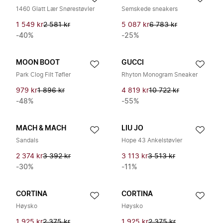
1460 Glatt Lær Snørestøvler
Semskede sneakers
1 549 kr
2 581 kr
5 087 kr
6 783 kr
-40%
-25%
MOON BOOT
GUCCI
Park Clog Filt Tøfler
Rhyton Monogram Sneaker
979 kr
1 896 kr
4 819 kr
10 722 kr
-48%
-55%
MACH & MACH
LIU JO
Sandals
Hope 43 Ankelstøvler
2 374 kr
3 392 kr
3 113 kr
3 513 kr
-30%
-11%
CORTINA
CORTINA
Høysko
Høysko
1 925 kr
2 375 kr
1 925 kr
2 375 kr