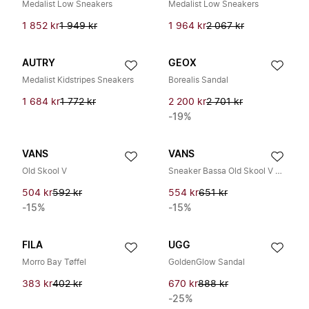
Medalist Low Sneakers
Medalist Low Sneakers
1 852 kr
1 949 kr
1 964 kr
2 067 kr
AUTRY
GEOX
Medalist Kidstripes Sneakers
Borealis Sandal
1 684 kr
1 772 kr
2 200 kr
2 701 kr
-19%
VANS
VANS
Old Skool V
Sneaker Bassa Old Skool V Glitter
504 kr
592 kr
554 kr
651 kr
-15%
-15%
FILA
UGG
Morro Bay Tøffel
GoldenGlow Sandal
383 kr
402 kr
670 kr
888 kr
-25%