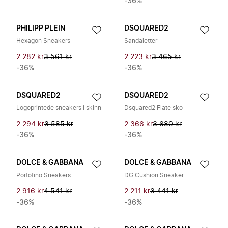
-36%
PHILIPP PLEIN
DSQUARED2
Hexagon Sneakers
Sandaletter
2 282 kr
3 561 kr
2 223 kr
3 465 kr
-36%
-36%
DSQUARED2
DSQUARED2
Logoprintede sneakers i skinn
Dsquared2 Flate sko
2 294 kr
3 585 kr
2 366 kr
3 680 kr
-36%
-36%
DOLCE & GABBANA
DOLCE & GABBANA
Portofino Sneakers
DG Cushion Sneaker
2 916 kr
4 541 kr
2 211 kr
3 441 kr
-36%
-36%