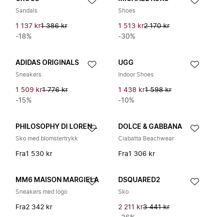
Sandals
Shoes
1 137 kr
1 386 kr
1 513 kr
2 170 kr
-18%
-30%
ADIDAS ORIGINALS
UGG
Sneakers
Indoor Shoes
1 509 kr
1 776 kr
1 438 kr
1 598 kr
-15%
-10%
PHILOSOPHY DI LORENZO SERAFINI
DOLCE & GABBANA
Sko med blomstertrykk
Ciabatta Beachwear
Fra
1 530 kr
Fra
1 306 kr
MM6 MAISON MARGIELA
DSQUARED2
Sneakers med logo
Sko
Fra
2 342 kr
2 211 kr
3 441 kr