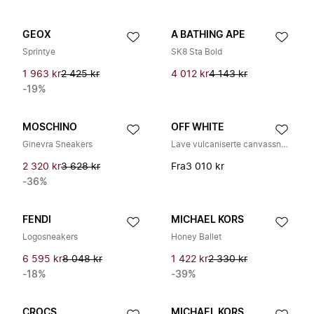
GEOX
A BATHING APE
Sprintye
SK8 Sta Bold
1 963 kr
2 425 kr
4 012 kr
4 143 kr
-19%
MOSCHINO
OFF WHITE
Ginevra Sneakers
Lave vulcaniserte canvassneakers
2 320 kr
3 628 kr
Fra
3 010 kr
-36%
FENDI
MICHAEL KORS
Logosneakers
Honey Ballet
6 595 kr
8 048 kr
1 422 kr
2 330 kr
-18%
-39%
CROCS
MICHAEL KORS