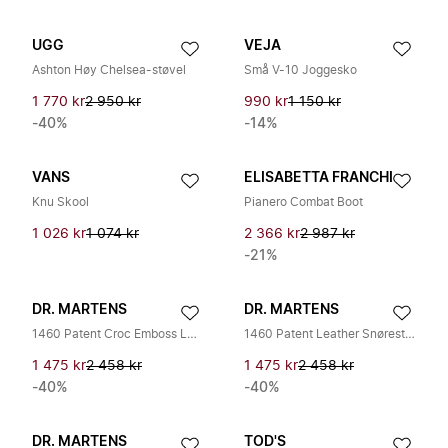
UGG
VEJA
Ashton Høy Chelsea-støvel
Små V-10 Joggesko
1 770 kr
2 950 kr
990 kr
1 150 kr
-40%
-14%
VANS
ELISABETTA FRANCHI
Knu Skool
Pianero Combat Boot
1 026 kr
1 074 kr
2 366 kr
2 987 kr
-21%
DR. MARTENS
DR. MARTENS
1460 Patent Croc Emboss Lærstøvler
1460 Patent Leather Snørestøvler
1 475 kr
2 458 kr
1 475 kr
2 458 kr
-40%
-40%
DR. MARTENS
TOD'S