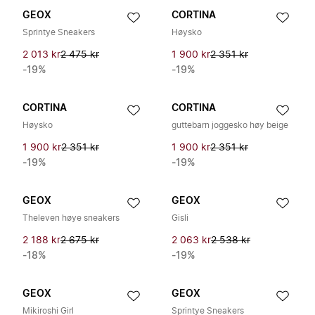
GEOX
CORTINA
Sprintye Sneakers
Høysko
2 013 kr
2 475 kr
1 900 kr
2 351 kr
-19%
-19%
CORTINA
CORTINA
Høysko
guttebarn joggesko høy beige
1 900 kr
2 351 kr
1 900 kr
2 351 kr
-19%
-19%
GEOX
GEOX
Theleven høye sneakers
Gisli
2 188 kr
2 675 kr
2 063 kr
2 538 kr
-18%
-19%
GEOX
GEOX
Mikiroshi Girl
Sprintye Sneakers