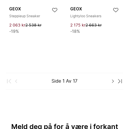
GEOX
GEOX
Steppieup Sneaker
Lightyloo Sneakers
2 063 kr
2 538 kr
2 175 kr
2 663 kr
-19%
-18%
Side
1
Av
17
Meld deg på for å være i forkant