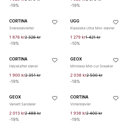
-19%
-19%
CORTINA
UGG
Snørestøvletter
Klassiske Ultra Mini-støvler
1 876 kr
2 326 kr
1 279 kr
1 421 kr
-19%
-10%
CORTINA
GEOX
Høyskaftet støvel
Mirroless Mid-cut Sneaker
1 900 kr
2 351 kr
2 038 kr
2 500 kr
-19%
-18%
GEOX
CORTINA
Vaniett Sandaler
Vinterstøvler
2 013 kr
2 488 kr
1 938 kr
2 400 kr
-19%
-19%