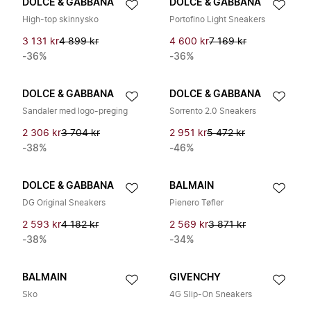
DOLCE & GABBANA
DOLCE & GABBANA
High-top skinnysko
Portofino Light Sneakers
3 131 kr
4 899 kr
4 600 kr
7 169 kr
-36%
-36%
DOLCE & GABBANA
DOLCE & GABBANA
Sandaler med logo-preging
Sorrento 2.0 Sneakers
2 306 kr
3 704 kr
2 951 kr
5 472 kr
-38%
-46%
DOLCE & GABBANA
BALMAIN
DG Original Sneakers
Pienero Tøfler
2 593 kr
4 182 kr
2 569 kr
3 871 kr
-38%
-34%
BALMAIN
GIVENCHY
Sko
4G Slip-On Sneakers