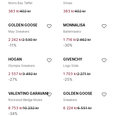
Morro Bay Tøffel
Shoes
383 kr
402 kr
383 kr
402 kr
GOLDEN GOOSE
MONNALISA
May Sneakers
Ballerinasko
2 242 kr
2 530 kr
1 716 kr
2 462 kr
-11%
-30%
HOGAN
GIVENCHY
Olympia Sneakers
Logo Slide
2 557 kr
3 492 kr
1 703 kr
2 271 kr
-27%
-25%
VALENTINO GARAVANI
GOLDEN GOOSE
Rockstud Wedge Mules
Sneakers
6 753 kr
10 232 kr
6 224 kr
6 551 kr
-34%