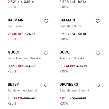
2 521 kr
4 039 kr
2 593 kr
4 182 kr
-38%
-38%
BALMAIN
BALMAIN
Sko i skinn
Sandaler i skinn
2 390 kr
3 824 kr
2 593 kr
4 158 kr
-38%
-38%
GUCCI
GUCCI
Baby Ace Skinn Sneaker
Ace Skinn Sneaker
3 692 kr
5 974 kr
3 334 kr
5 496 kr
-38%
-39%
BETSY
GRUNBERG
Sandaler med åpen tå
Sandaler med åpen tå
1 800 kr
2 238 kr
1 838 kr
2 288 kr
-20%
-20%