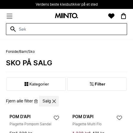
Verdens beste klesbutikker på et sted
Forside
/
Barn
/
Sko
SKO PÅ SALG
Kategorier
Filter
Fjern alle filter
Salg
POM D'API
POM D'API
Plagette Pompom Sandal
Plagette Multi Flo