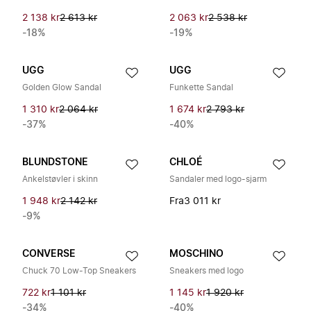
2 138 kr
2 613 kr
2 063 kr
2 538 kr
-18%
-19%
UGG
UGG
Golden Glow Sandal
Funkette Sandal
1 310 kr
2 064 kr
1 674 kr
2 793 kr
-37%
-40%
BLUNDSTONE
CHLOÉ
Ankelstøvler i skinn
Sandaler med logo-sjarm
1 948 kr
2 142 kr
Fra
3 011 kr
-9%
CONVERSE
MOSCHINO
Chuck 70 Low-Top Sneakers
Sneakers med logo
722 kr
1 101 kr
1 145 kr
1 920 kr
-34%
-40%