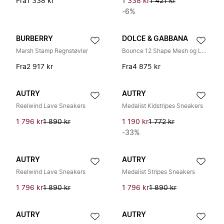
Fra
1 338 kr
1 338 kr
1 421 kr
-6%
BURBERRY
DOLCE & GABBANA
Marsh Stamp Regnstøvler
Bounce 12 Shape Mesh og Lær Snøresko
Fra
2 917 kr
Fra
4 875 kr
AUTRY
AUTRY
Reelwind Lave Sneakers
Medalist Kidstripes Sneakers
1 796 kr
1 890 kr
1 190 kr
1 772 kr
-33%
AUTRY
AUTRY
Reelwind Lave Sneakers
Medalist Stripes Sneakers
1 796 kr
1 890 kr
1 796 kr
1 890 kr
AUTRY
AUTRY