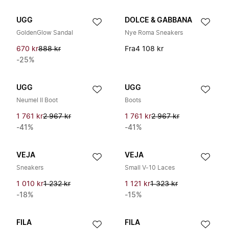
UGG
DOLCE & GABBANA
GoldenGlow Sandal
Nye Roma Sneakers
670 kr
888 kr
Fra
4 108 kr
-25%
UGG
UGG
Neumel II Boot
Boots
1 761 kr
2 967 kr
1 761 kr
2 967 kr
-41%
-41%
VEJA
VEJA
Sneakers
Small V-10 Laces
1 010 kr
1 232 kr
1 121 kr
1 323 kr
-18%
-15%
FILA
FILA