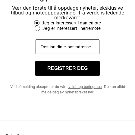
Vær den første til å oppdage nyheter, eksklusive
tilbud og moteoppdateringer fra verdens ledende
merkevarer.
Jeg er interessert i damemote
Jeg er interessert i herremote
REGISTRER DEG
Ved påmelding aksepterer du våre
vilkår og betingelser
. Du kan alltid
melde deg av nyhetsbrevet
her.