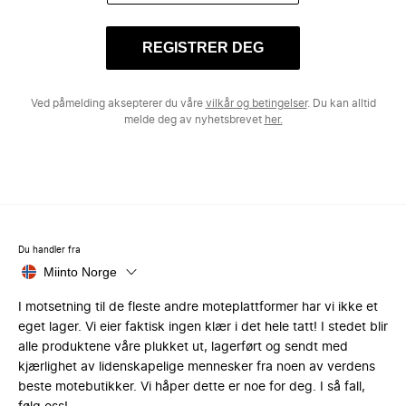
REGISTRER DEG
Ved påmelding aksepterer du våre
vilkår og betingelser
. Du kan alltid
melde deg av nyhetsbrevet
her.
Du handler fra
Miinto Norge
I motsetning til de fleste andre moteplattformer har vi ikke et
eget lager. Vi eier faktisk ingen klær i det hele tatt! I stedet blir
alle produktene våre plukket ut, lagerført og sendt med
kjærlighet av lidenskapelige mennesker fra noen av verdens
beste motebutikker. Vi håper dette er noe for deg. I så fall,