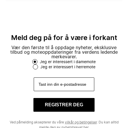
Meld deg på for å være i forkant
Vær den første til å oppdage nyheter, eksklusive
tilbud og moteoppdateringer fra verdens ledende
merkevarer.
Jeg er interessert i damemote
Jeg er interessert i herremote
REGISTRER DEG
Ved påmelding aksepterer du våre
vilkår og betingelser
. Du kan alltid
melde deg av nyhetsbrevet
her.