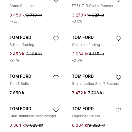
Bruce Solbriller
FT6117-B Optisk Ramme
3 450 kr
3 710 kr
3 270 kr
4 327 kr
-7%
-24%
TOM FORD
TOM FORD
Brilleinnfatning
Optisk innfatning
2 453 kr
3 104 kr
3 084 kr
4 115 kr
-21%
-25%
TOM FORD
TOM FORD
Slim T Belte
Grain Leather Slim T Reversible Belt
7 650 kr
7 472 kr
7 703 kr
TOM FORD
TOM FORD
Glatt skinnbelte med emaljert spenne T
Logobelte i skinn
8 364 kr
8 623 kr
8 364 kr
8 623 kr