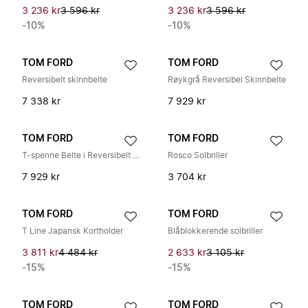
3 236 kr
3 596 kr
3 236 kr
3 596 kr
-10%
-10%
TOM FORD
TOM FORD
Reversibelt skinnbelte
Røykgrå Reversibel Skinnbelte
7 338 kr
7 929 kr
TOM FORD
TOM FORD
T-spenne Belte i Reversibelt Skinn
Rosco Solbriller
7 929 kr
3 704 kr
TOM FORD
TOM FORD
T Line Japansk Kortholder
Blåblokkerende solbriller
3 811 kr
4 484 kr
2 633 kr
3 105 kr
-15%
-15%
TOM FORD
TOM FORD