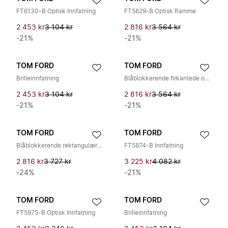
FT6130-B Optisk Innfatning
FT5629-B Optisk Ramme
2 453 kr
3 104 kr
2 816 kr
3 564 kr
-21%
-21%
TOM FORD
TOM FORD
Brilleinnfatning
Blåblokkerende firkantede optiske briller
2 453 kr
3 104 kr
2 816 kr
3 564 kr
-21%
-21%
TOM FORD
TOM FORD
Blåblokkerende rektangulære briller
FT5874-B Innfatning
2 816 kr
3 727 kr
3 225 kr
4 082 kr
-24%
-21%
TOM FORD
TOM FORD
FT5975-B Optisk Innfatning
Brilleinnfatning