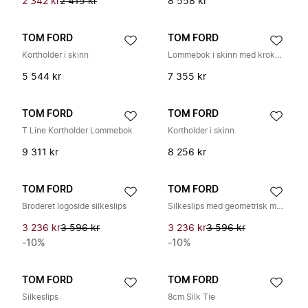
2 342 kr
2 415 kr
8 558 kr
TOM FORD
TOM FORD
Kortholder i skinn
Lommebok i skinn med krokodillemønster
5 544 kr
7 355 kr
TOM FORD
TOM FORD
T Line Kortholder Lommebok
Kortholder i skinn
9 311 kr
8 256 kr
TOM FORD
TOM FORD
Broderet logoside silkeslips
Silkeslips med geometrisk mønster
3 236 kr
3 596 kr
3 236 kr
3 596 kr
-10%
-10%
TOM FORD
TOM FORD
Silkeslips
8cm Silk Tie