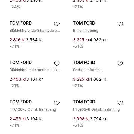
2 453 kr
3 246 kr
2 453 kr
3 104 kr
-24%
-21%
TOM FORD
TOM FORD
Blåblokkerende firkantede optiske briller
Brilleinnfatning
2 816 kr
3 564 kr
3 225 kr
4 082 kr
-21%
-21%
TOM FORD
TOM FORD
Blåblokkerende runde optiske briller
Optisk innfatning
2 453 kr
3 104 kr
3 225 kr
4 082 kr
-21%
-21%
TOM FORD
TOM FORD
FT6120-B Optisk Innfatning
FT5902-B Optisk Innfatning
2 453 kr
3 104 kr
2 998 kr
3 794 kr
-21%
-21%