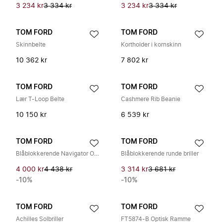
3 234 kr
3 334 kr
3 234 kr
3 334 kr
TOM FORD
TOM FORD
Skinnbelte
Kortholder i kornskinn
10 362 kr
7 802 kr
TOM FORD
TOM FORD
Lær T-Loop Belte
Cashmere Rib Beanie
10 150 kr
6 539 kr
TOM FORD
TOM FORD
Blåblokkerende Navigator Optisk Ramme
Blåblokkerende runde briller
4 000 kr
4 438 kr
3 314 kr
3 681 kr
-10%
-10%
TOM FORD
TOM FORD
Achilles Solbriller
FT5874-B Optisk Ramme