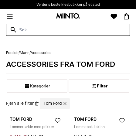
Verdens beste klesbutikker på et sted
Forside
/
Mann
/
Accessories
ACCESSORIES FRA TOM FORD
Kategorier
Filter
Fjern alle filter
Tom Ford
TOM FORD
TOM FORD
Lommertørkle med prikker
Lommebok i skinn