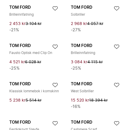
TOM FORD
TOM FORD
Brilleinnfatning
Solbriller
2 453 kr
3 104 kr
2 968 kr
4 057 kr
-21%
-27%
TOM FORD
TOM FORD
Fausto Optisk med Clip On
Brilleinnfatning
4 521 kr
6 028 kr
3 084 kr
4 115 kr
-25%
-25%
TOM FORD
TOM FORD
Klassisk lommebok i kornskinn
West Solbriller
5 238 kr
5 514 kr
15 520 kr
18 394 kr
-16%
TOM FORD
TOM FORD
Ferdigknytt Sløyfe
Cashmere Scarf