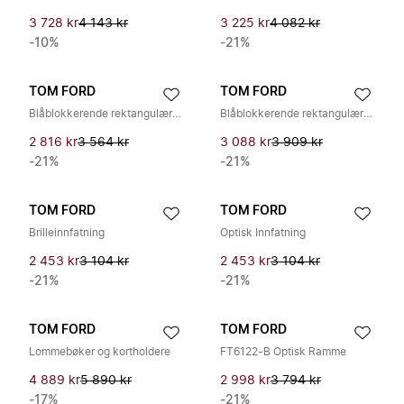
3 728 kr
4 143 kr
3 225 kr
4 082 kr
-10%
-21%
TOM FORD
TOM FORD
Blåblokkerende rektangulære optiske briller
Blåblokkerende rektangulære briller
2 816 kr
3 564 kr
3 088 kr
3 909 kr
-21%
-21%
TOM FORD
TOM FORD
Brilleinnfatning
Optisk Innfatning
2 453 kr
3 104 kr
2 453 kr
3 104 kr
-21%
-21%
TOM FORD
TOM FORD
Lommebøker og kortholdere
FT6122-B Optisk Ramme
4 889 kr
5 890 kr
2 998 kr
3 794 kr
-17%
-21%