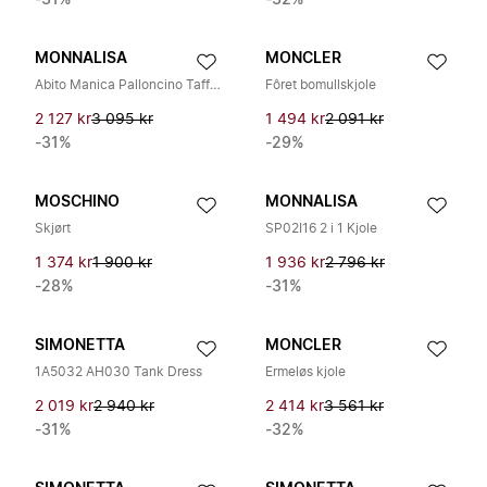
-31%
-32%
MONNALISA
MONCLER
Abito Manica Palloncino Taffetta Rose
Fôret bomullskjole
2 127 kr
3 095 kr
1 494 kr
2 091 kr
-31%
-29%
MOSCHINO
MONNALISA
Skjørt
SP02I16 2 i 1 Kjole
1 374 kr
1 900 kr
1 936 kr
2 796 kr
-28%
-31%
SIMONETTA
MONCLER
1A5032 AH030 Tank Dress
Ermeløs kjole
2 019 kr
2 940 kr
2 414 kr
3 561 kr
-31%
-32%