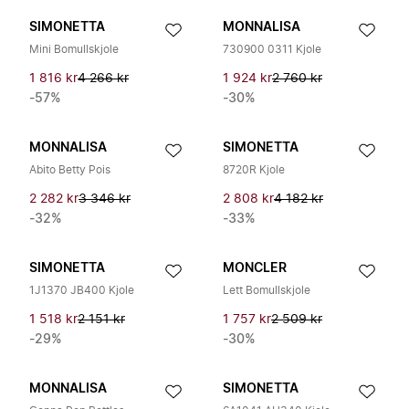
SIMONETTA
MONNALISA
Mini Bomullskjole
730900 0311 Kjole
1 816 kr
4 266 kr
1 924 kr
2 760 kr
-57%
-30%
MONNALISA
SIMONETTA
Abito Betty Pois
8720R Kjole
2 282 kr
3 346 kr
2 808 kr
4 182 kr
-32%
-33%
SIMONETTA
MONCLER
1J1370 JB400 Kjole
Lett Bomullskjole
1 518 kr
2 151 kr
1 757 kr
2 509 kr
-29%
-30%
MONNALISA
SIMONETTA