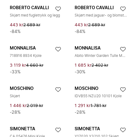
ROBERTO CAVALLI
ROBERTO CAVALLI
Skjørt med fugletrykk og legg
Skjørt med jaguar- og blomstertrykk
443 kr
2 689 kr
443 kr
2 689 kr
-84%
-84%
MONNALISA
MONNALISA
718916 8934 Kjole
Abito Winter Garden Tulle Mano Seta
3 119 kr
4 660 kr
1 685 kr
2 402 kr
-33%
-30%
MOSCHINO
MOSCHINO
Skjørt
IDVB55 NZU20 10101 Kjole
1 446 kr
2 019 kr
1 291 kr
1 781 kr
-28%
-28%
SIMONETTA
SIMONETTA
CA 05476 Mini Kjole
Y17020 Y3210 102 Skjørt