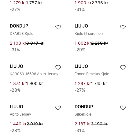
1 279 kr
1 757 kr
1 900 kr
2 736 kr
-27%
-31%
DONDUP
LIU JO
DFAB53 Kjole
Kjole til seremoni
2 103 kr
3 047 kr
1 602 kr
2 259 kr
-31%
-29%
LIU JO
LIU JO
KA3060 J6608 Abito Jersey
Ermed Ermeløs Kjole
1 374 kr
1 900 kr
1 267 kr
1 745 kr
-28%
-27%
LIU JO
DONDUP
Abito Jersey
Silkekjole
1 446 kr
2 019 kr
2 187 kr
3 190 kr
-28%
-31%