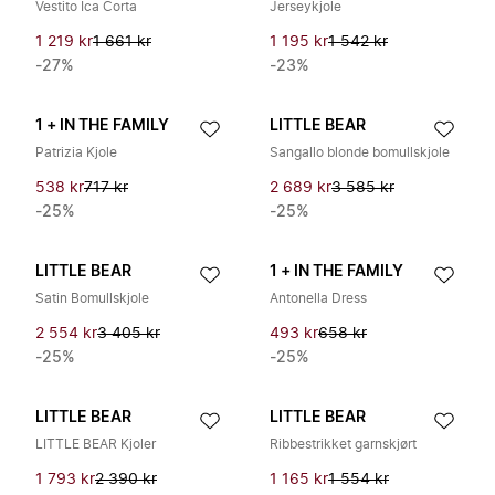
Vestito Ica Corta
Jerseykjole
1 219 kr
1 661 kr
1 195 kr
1 542 kr
-27%
-23%
1 + IN THE FAMILY
LITTLE BEAR
Patrizia Kjole
Sangallo blonde bomullskjole
538 kr
717 kr
2 689 kr
3 585 kr
-25%
-25%
LITTLE BEAR
1 + IN THE FAMILY
Satin Bomullskjole
Antonella Dress
2 554 kr
3 405 kr
493 kr
658 kr
-25%
-25%
LITTLE BEAR
LITTLE BEAR
LITTLE BEAR Kjoler
Ribbestrikket garnskjørt
1 793 kr
2 390 kr
1 165 kr
1 554 kr