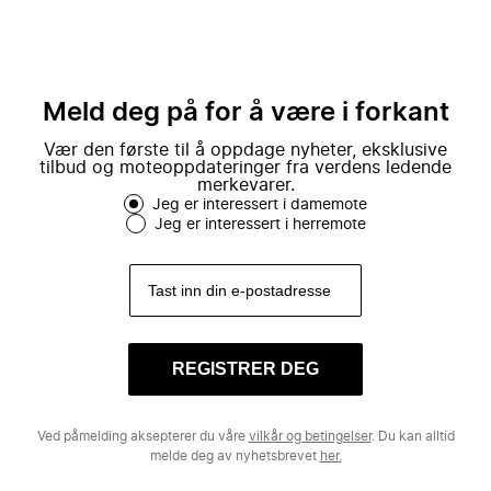
Meld deg på for å være i forkant
Vær den første til å oppdage nyheter, eksklusive
tilbud og moteoppdateringer fra verdens ledende
merkevarer.
Jeg er interessert i damemote
Jeg er interessert i herremote
REGISTRER DEG
Ved påmelding aksepterer du våre
vilkår og betingelser
. Du kan alltid
melde deg av nyhetsbrevet
her.