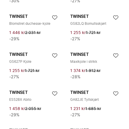
-30%
-27%
TWINSET
TWINSET
Blomstret duchesse-kjole
GS82LQ Bomullsskjørt
1 446 kr
2 031 kr
1 255 kr
1 721 kr
-29%
-27%
TWINSET
TWINSET
GS627P Kjole
Maxikjole i strikk
1 255 kr
1 721 kr
1 374 kr
1 912 kr
-27%
-28%
TWINSET
TWINSET
ES52BX Abito
GA82JE Tyllskjørt
1 458 kr
2 055 kr
1 231 kr
1 685 kr
-29%
-27%