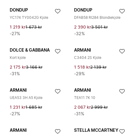
DONDUP
DONDUP
YC174 TY0042G Kjole
DFAB58 RI284 Blondiekjole
1 219 kr
1 673 kr
2 390 kr
3 501 kr
-27%
-32%
DOLCE & GABBANA
ARMANI
Kort kjole
C3404 2S Kjole
2 175 kr
3 166 kr
1 518 kr
2 139 kr
-31%
-29%
ARMANI
ARMANI
UEA53 3H A5 Kjole
TEA11 7K 10
1 231 kr
1 685 kr
2 067 kr
2 999 kr
-27%
-31%
ARMANI
STELLA MCCARTNEY