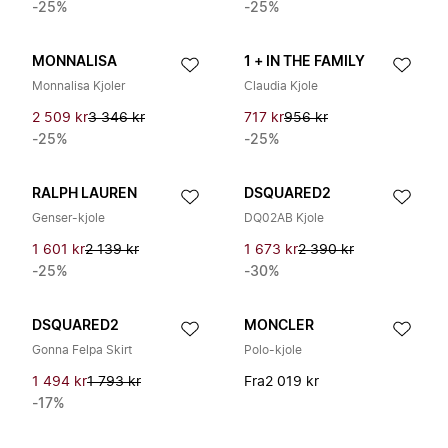
-25%
-25%
MONNALISA
1 + IN THE FAMILY
Monnalisa Kjoler
Claudia Kjole
2 509 kr
3 346 kr
717 kr
956 kr
-25%
-25%
RALPH LAUREN
DSQUARED2
Genser-kjole
DQ02AB Kjole
1 601 kr
2 139 kr
1 673 kr
2 390 kr
-25%
-30%
DSQUARED2
MONCLER
Gonna Felpa Skirt
Polo-kjole
1 494 kr
1 793 kr
Fra
2 019 kr
-17%