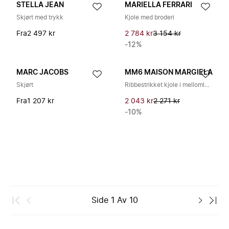
STELLA JEAN
MARIELLA FERRARI
Skjørt med trykk
Kjole med broderi
Fra
2 497 kr
2 784 kr
3 154 kr
-12%
MARC JACOBS
MM6 MAISON MARGIELA
Skjørt
Ribbestrikket kjole i mellomlang lengde
Fra
1 207 kr
2 043 kr
2 271 kr
-10%
Side
1
Av
10