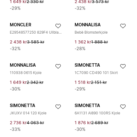
1 649 kr
2 330 kr
2 438 kr
3 573 kr
-29%
-32%
MONCLER
MONNALISA
E29548577250 829F4 Ullblandet Kjole
Bebè Blomsterkjole
2 438 kr
3 585 kr
1 362 kr
1 888 kr
-32%
-28%
MONNALISA
SIMONETTA
110938 0615 Kjole
1C7090 CD490 101 Skirt
1 649 kr
2 342 kr
1 518 kr
2 151 kr
-30%
-29%
SIMONETTA
SIMONETTA
JKUXV 014 120 Kjole
6A1131 AI890 100RS Kjole
2 736 kr
4 063 kr
1 876 kr
2 689 kr
-33%
-30%