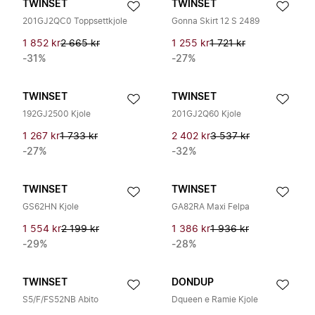
TWINSET
TWINSET
201GJ2QC0 Toppsettkjole
Gonna Skirt 12 S 2489
1 852 kr
2 665 kr
1 255 kr
1 721 kr
-31%
-27%
TWINSET
TWINSET
192GJ2500 Kjole
201GJ2Q60 Kjole
1 267 kr
1 733 kr
2 402 kr
3 537 kr
-27%
-32%
TWINSET
TWINSET
GS62HN Kjole
GA82RA Maxi Felpa
1 554 kr
2 199 kr
1 386 kr
1 936 kr
-29%
-28%
TWINSET
DONDUP
S5/F/FS52NB Abito
Dqueen e Ramie Kjole