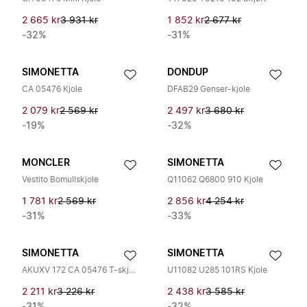
2 665 kr
3 931 kr
1 852 kr
2 677 kr
-32%
-31%
SIMONETTA
DONDUP
CA 05476 Kjole
DFAB29 Genser-kjole
2 079 kr
2 569 kr
2 497 kr
3 680 kr
-19%
-32%
MONCLER
SIMONETTA
Vestito Bomullskjole
Q11062 Q6800 910 Kjole
1 781 kr
2 569 kr
2 856 kr
4 254 kr
-31%
-33%
SIMONETTA
SIMONETTA
AKUXV 172 CA 05476 T-skjorte og skjørt sett
U11082 U285 101RS Kjole
2 211 kr
3 226 kr
2 438 kr
3 585 kr