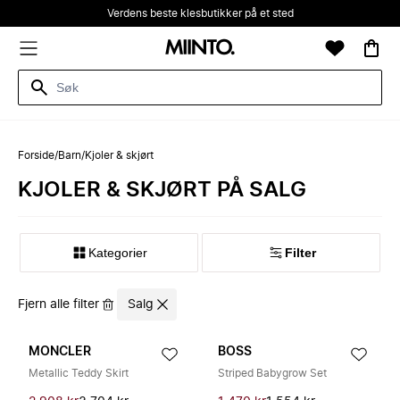
Verdens beste klesbutikker på et sted
Forside
/
Barn
/
Kjoler & skjørt
KJOLER & SKJØRT PÅ SALG
Kategorier
Filter
Fjern alle filter
Salg
MONCLER
BOSS
Metallic Teddy Skirt
Striped Babygrow Set