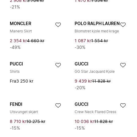
2 908 kr
3 704 kr
1 470 kr
1 554 kr
-21%
MONCLER
POLO RALPH LAUREN
Manero Skirt
Blomstret kjole med krage
2 354 kr
4 660 kr
1 087 kr
1 554 kr
-49%
-30%
PUCCI
GUCCI
Shirts
GG Star Jacquard Kjole
Fra
3 250 kr
9 439 kr
11 828 kr
-20%
FENDI
GUCCI
Utsvunget skjørt
Crew Neck Flared Dress
8 710 kr
10 275 kr
10 036 kr
11 828 kr
-15%
-15%