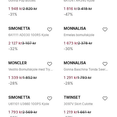
Gonna Pop Bottles
6A1041 AH340 Kjole
1 948 kr
2 820 kr
1 816 kr
3 418 kr
-31%
-47%
SIMONETTA
MONNALISA
6A1111 AD030 100RS Kjole
Ermeløs bomullskjole
2 127 kr
3 107 kr
1 673 kr
2 378 kr
-32%
-30%
MONCLER
MONNALISA
Vestito Bomullskjole med Trykk
Gonna Baschina Tonda Seersucker Cruise
1 339 kr
1 852 kr
1 291 kr
1 793 kr
-28%
-28%
SIMONETTA
TWINSET
U61101 U3660 100PS Kjole
3097V Skirt Culotte
1 793 kr
2 569 kr
1 219 kr
1 661 kr