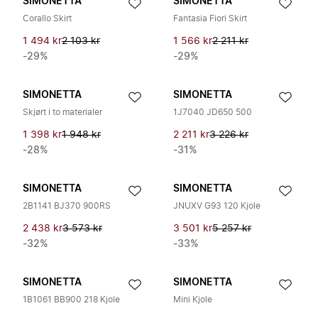
SIMONETTA
SIMONETTA
Corallo Skirt
Fantasia Fiori Skirt
1 494 kr
2 103 kr
1 566 kr
2 211 kr
-29%
-29%
SIMONETTA
SIMONETTA
Skjørt i to materialer
1J7040 JD650 500
1 398 kr
1 948 kr
2 211 kr
3 226 kr
-28%
-31%
SIMONETTA
SIMONETTA
2B1141 BJ370 900RS
JNUXV G93 120 Kjole
2 438 kr
3 573 kr
3 501 kr
5 257 kr
-32%
-33%
SIMONETTA
SIMONETTA
1B1061 BB900 218 Kjole
Mini Kjole