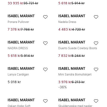
33 935 kr
35 721 kr
5 618 kr
5 914 kr
ISABEL MARANT
ISABEL MARANT
Ponara Pullover
Nadela Dress
7 378 kr
7 766 kr
4 483 kr
4 720 kr
ISABEL MARANT
ISABEL MARANT
NADRA DRESS
Duerto Suede Cowboy Boots
5 618 kr
5 914 kr
7 832 kr
8 244 kr
ISABEL MARANT
ISABEL MARANT
Lanya Cardigan
Mini Sandra Bomullskjørt
5 018 kr
3 976 kr
6 213 kr
-36%
ISABEL MARANT
ISABEL MARANT
Oskan Hobo Soft
Skulderveske med nagler