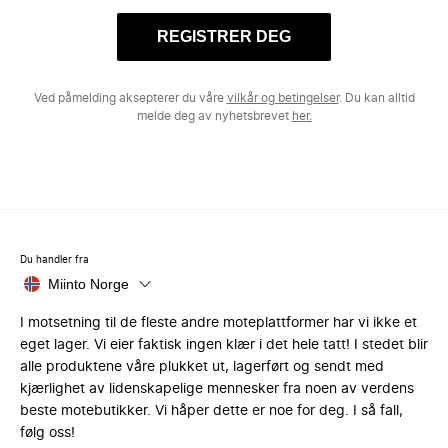
REGISTRER DEG
Ved påmelding aksepterer du våre
vilkår og betingelser
. Du kan alltid
melde deg av nyhetsbrevet
her.
Du handler fra
Miinto Norge
I motsetning til de fleste andre moteplattformer har vi ikke et
eget lager. Vi eier faktisk ingen klær i det hele tatt! I stedet blir
alle produktene våre plukket ut, lagerført og sendt med
kjærlighet av lidenskapelige mennesker fra noen av verdens
beste motebutikker. Vi håper dette er noe for deg. I så fall,
følg oss!