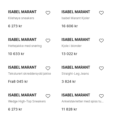
ISABEL MARANT
ISABEL MARANT
Kilehøye sneakers
Isabel Marant Kjoler
6 273 kr
16 606 kr
ISABEL MARANT
ISABEL MARANT
Hettejakke med snøring
Kjole i blonder
10 633 kr
13 022 kr
ISABEL MARANT
ISABEL MARANT
Teksturert skreddersydd jakke
Straight-Leg Jeans
Fra
8 045 kr
3 824 kr
ISABEL MARANT
ISABEL MARANT
Wedge High-Top Sneakers
Ankelstøvletter med spiss tupp og paneler
6 273 kr
11 828 kr