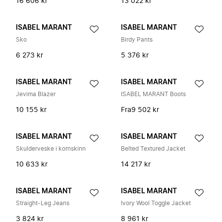
16 606 kr
13 022 kr
ISABEL MARANT
ISABEL MARANT
Sko
Birdy Pants
6 273 kr
5 376 kr
ISABEL MARANT
ISABEL MARANT
Jevima Blazer
ISABEL MARANT Boots
10 155 kr
Fra
9 502 kr
ISABEL MARANT
ISABEL MARANT
Skulderveske i kornskinn
Belted Textured Jacket
10 633 kr
14 217 kr
ISABEL MARANT
ISABEL MARANT
Straight-Leg Jeans
Ivory Wool Toggle Jacket
3 824 kr
8 961 kr