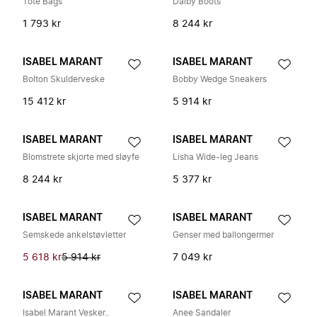
Tote Bags
Dalby Boots
1 793 kr
8 244 kr
ISABEL MARANT
ISABEL MARANT
Bolton Skulderveske
Bobby Wedge Sneakers
15 412 kr
5 914 kr
ISABEL MARANT
ISABEL MARANT
Blomstrete skjorte med sløyfe
Lisha Wide-leg Jeans
8 244 kr
5 377 kr
ISABEL MARANT
ISABEL MARANT
Semskede ankelstøvletter
Genser med ballongermer
5 618 kr
5 914 kr
7 049 kr
ISABEL MARANT
ISABEL MARANT
Isabel Marant Vesker..
Anee Sandaler