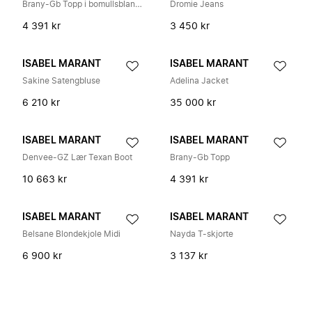
Brany-Gb Topp i bomullsblanding
Dromie Jeans
4 391 kr
3 450 kr
ISABEL MARANT
ISABEL MARANT
Sakine Satengbluse
Adelina Jacket
6 210 kr
35 000 kr
ISABEL MARANT
ISABEL MARANT
Denvee-GZ Lær Texan Boot
Brany-Gb Topp
10 663 kr
4 391 kr
ISABEL MARANT
ISABEL MARANT
Belsane Blondekjole Midi
Nayda T-skjorte
6 900 kr
3 137 kr