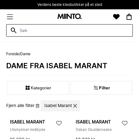
Verdens beste klesbutikker på et sted
Forside
/
Dame
DAME FRA ISABEL MARANT
Kategorier
Filter
Fjern alle filter
Isabel Marant
ISABEL MARANT
ISABEL MARANT
Utsmykket midikjole
Oskan Skulderveske