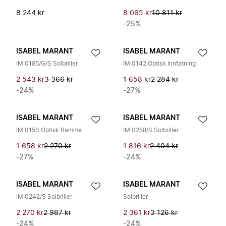
8 244 kr
8 065 kr
10 811 kr
-25%
ISABEL MARANT
ISABEL MARANT
IM 0185/G/S Solbriller
IM 0142 Optisk Innfatning
2 543 kr
3 366 kr
1 658 kr
2 284 kr
-24%
-27%
ISABEL MARANT
ISABEL MARANT
IM 0150 Optisk Ramme
IM 0258/S Solbriller
1 658 kr
2 270 kr
1 816 kr
2 404 kr
-27%
-24%
ISABEL MARANT
ISABEL MARANT
IM 0242/S Solbriller
Solbriller
2 270 kr
2 987 kr
2 361 kr
3 126 kr
-24%
-24%