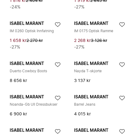
1 816 kr
2 404 kr
1 919 kr
2 645 kr
-24%
-27%
ISABEL MARANT
ISABEL MARANT
IM 0260 Optisk Innfatning
IM 0175 Optisk Ramme
1 658 kr
2 270 kr
2 268 kr
3 126 kr
-27%
-27%
ISABEL MARANT
ISABEL MARANT
Duerto Cowboy Boots
Nayda T-skjorte
8 656 kr
3 137 kr
ISABEL MARANT
ISABEL MARANT
Noanda-Gb Ull Dressbukser
Barrel Jeans
6 900 kr
4 015 kr
ISABEL MARANT
ISABEL MARANT