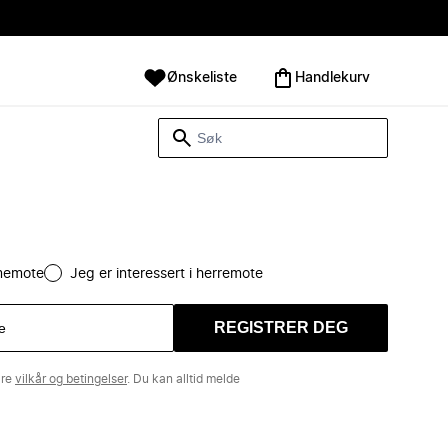
Ønskeliste
Handlekurv
amemote
Jeg er interessert i herremote
REGISTRER DEG
åre
vilkår og betingelser
. Du kan alltid melde