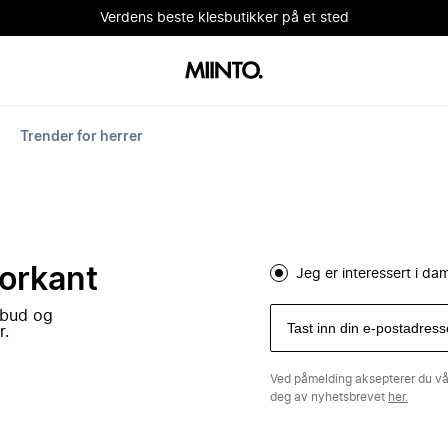
Verdens beste klesbutikker på et sted
Trender for herrer
forkant
Jeg er interessert i d
lbud og
r.
Ved påmelding aksepterer du v
deg av nyhetsbrevet
her.