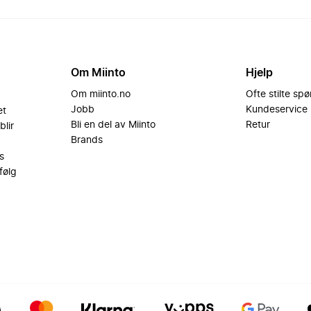
Om Miinto
Hjelp
Om miinto.no
Ofte stilte sp
Jobb
Kundeservice
et
Bli en del av Miinto
Retur
blir
Brands
s
følg