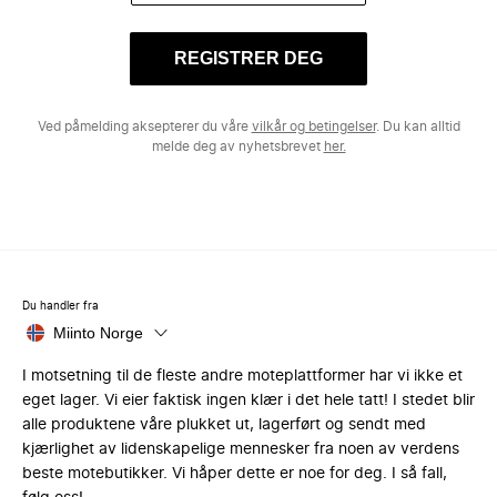
REGISTRER DEG
Ved påmelding aksepterer du våre
vilkår og betingelser
. Du kan alltid
melde deg av nyhetsbrevet
her.
Du handler fra
Miinto Norge
I motsetning til de fleste andre moteplattformer har vi ikke et
eget lager. Vi eier faktisk ingen klær i det hele tatt! I stedet blir
alle produktene våre plukket ut, lagerført og sendt med
kjærlighet av lidenskapelige mennesker fra noen av verdens
beste motebutikker. Vi håper dette er noe for deg. I så fall,