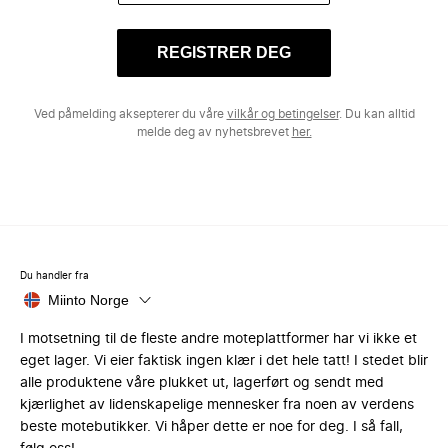
REGISTRER DEG
Ved påmelding aksepterer du våre
vilkår og betingelser
. Du kan alltid
melde deg av nyhetsbrevet
her.
Du handler fra
Miinto Norge
I motsetning til de fleste andre moteplattformer har vi ikke et
eget lager. Vi eier faktisk ingen klær i det hele tatt! I stedet blir
alle produktene våre plukket ut, lagerført og sendt med
kjærlighet av lidenskapelige mennesker fra noen av verdens
beste motebutikker. Vi håper dette er noe for deg. I så fall,