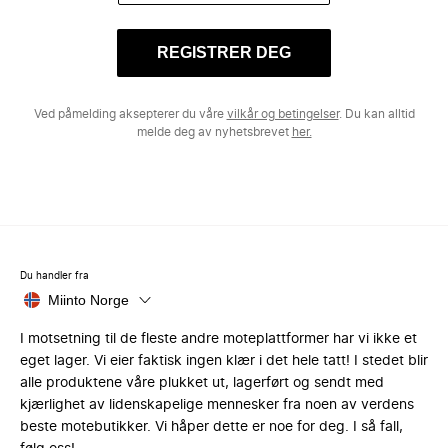
REGISTRER DEG
Ved påmelding aksepterer du våre
vilkår og betingelser
. Du kan alltid
melde deg av nyhetsbrevet
her.
Du handler fra
Miinto Norge
I motsetning til de fleste andre moteplattformer har vi ikke et
eget lager. Vi eier faktisk ingen klær i det hele tatt! I stedet blir
alle produktene våre plukket ut, lagerført og sendt med
kjærlighet av lidenskapelige mennesker fra noen av verdens
beste motebutikker. Vi håper dette er noe for deg. I så fall,