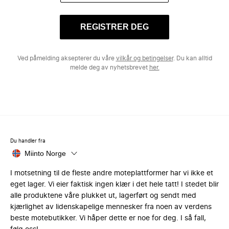
REGISTRER DEG
Ved påmelding aksepterer du våre
vilkår og betingelser
. Du kan alltid
melde deg av nyhetsbrevet
her.
Du handler fra
Miinto Norge
I motsetning til de fleste andre moteplattformer har vi ikke et
eget lager. Vi eier faktisk ingen klær i det hele tatt! I stedet blir
alle produktene våre plukket ut, lagerført og sendt med
kjærlighet av lidenskapelige mennesker fra noen av verdens
beste motebutikker. Vi håper dette er noe for deg. I så fall,