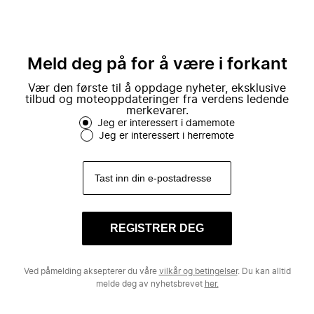
Meld deg på for å være i forkant
Vær den første til å oppdage nyheter, eksklusive
tilbud og moteoppdateringer fra verdens ledende
merkevarer.
Jeg er interessert i damemote
Jeg er interessert i herremote
REGISTRER DEG
Ved påmelding aksepterer du våre
vilkår og betingelser
. Du kan alltid
melde deg av nyhetsbrevet
her.