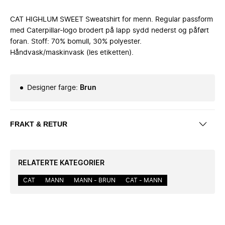
CAT HIGHLUM SWEET Sweatshirt for menn. Regular passform
med Caterpillar-logo brodert på lapp sydd nederst og påført
foran. Stoff: 70% bomull, 30% polyester.
Håndvask/maskinvask (les etiketten).
Designer farge
:
Brun
FRAKT & RETUR
RELATERTE KATEGORIER
CAT
MANN
MANN - BRUN
CAT - MANN