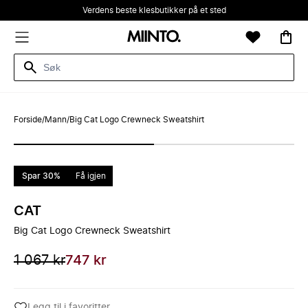
Verdens beste klesbutikker på et sted
Forside
/
Mann
/
Big Cat Logo Crewneck Sweatshirt
Spar 30%
Få igjen
CAT
Big Cat Logo Crewneck Sweatshirt
1 067 kr
747 kr
Legg til i favoritter