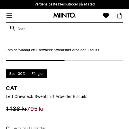
Verdens beste klesbutikker på et sted
Forside
/
Mann
/
Lett Crewneck Sweatshirt Arbeider Biscuits
Spar 30%
Få igjen
CAT
Lett Crewneck Sweatshirt Arbeider Biscuits
1 136 kr
795 kr
Legg til i favoritter