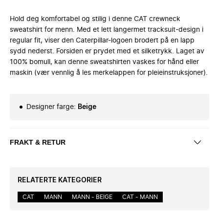
Hold deg komfortabel og stilig i denne CAT crewneck
sweatshirt for menn. Med et lett langermet tracksuit-design i
regular fit, viser den Caterpillar-logoen brodert på en lapp
sydd nederst. Forsiden er prydet med et silketrykk. Laget av
100% bomull, kan denne sweatshirten vaskes for hånd eller
maskin (vær vennlig å les merkelappen for pleieinstruksjoner).
Designer farge
:
Beige
FRAKT & RETUR
RELATERTE KATEGORIER
CAT
MANN
MANN - BEIGE
CAT - MANN