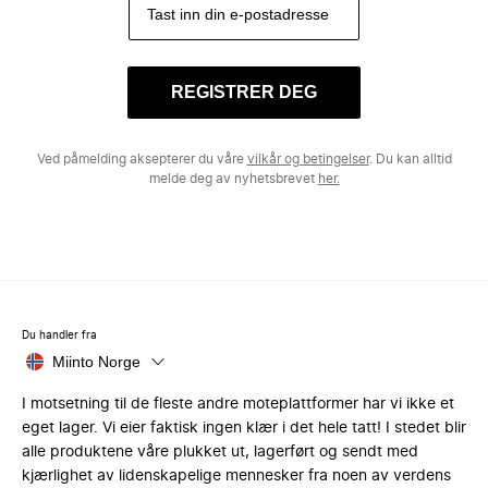
REGISTRER DEG
Ved påmelding aksepterer du våre
vilkår og betingelser
. Du kan alltid
melde deg av nyhetsbrevet
her.
Du handler fra
Miinto Norge
I motsetning til de fleste andre moteplattformer har vi ikke et
eget lager. Vi eier faktisk ingen klær i det hele tatt! I stedet blir
alle produktene våre plukket ut, lagerført og sendt med
kjærlighet av lidenskapelige mennesker fra noen av verdens