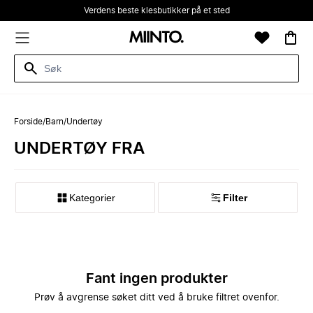
Verdens beste klesbutikker på et sted
Forside
/
Barn
/
Undertøy
UNDERTØY FRA
Kategorier
Filter
Fant ingen produkter
Prøv å avgrense søket ditt ved å bruke filtret ovenfor.