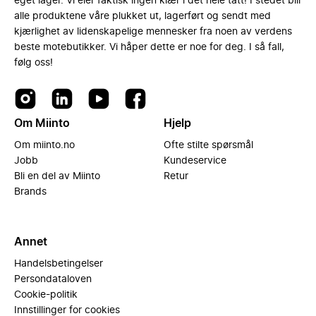
eget lager. Vi eier faktisk ingen klær i det hele tatt! I stedet blir
alle produktene våre plukket ut, lagerført og sendt med
kjærlighet av lidenskapelige mennesker fra noen av verdens
beste motebutikker. Vi håper dette er noe for deg. I så fall,
følg oss!
Om Miinto
Hjelp
Om miinto.no
Ofte stilte spørsmål
Jobb
Kundeservice
Bli en del av Miinto
Retur
Brands
Annet
Handelsbetingelser
Persondataloven
Cookie-politik
Innstillinger for cookies