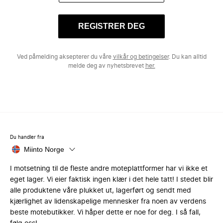
REGISTRER DEG
Ved påmelding aksepterer du våre
vilkår og betingelser
. Du kan alltid
melde deg av nyhetsbrevet
her.
Du handler fra
Miinto Norge
I motsetning til de fleste andre moteplattformer har vi ikke et
eget lager. Vi eier faktisk ingen klær i det hele tatt! I stedet blir
alle produktene våre plukket ut, lagerført og sendt med
kjærlighet av lidenskapelige mennesker fra noen av verdens
beste motebutikker. Vi håper dette er noe for deg. I så fall,