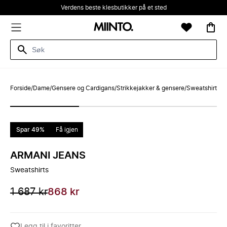
Verdens beste klesbutikker på et sted
Forside
/
Dame
/
Gensere og Cardigans
/
Strikkejakker & gensere
/
Sweatshirts
Spar 49%
Få igjen
ARMANI JEANS
Sweatshirts
1 687 kr
868 kr
Legg til i favoritter