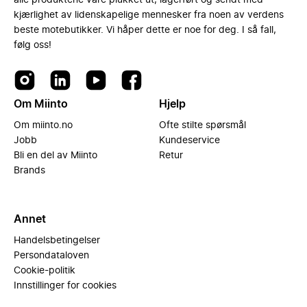
alle produktene våre plukket ut, lagerført og sendt med
kjærlighet av lidenskapelige mennesker fra noen av verdens
beste motebutikker. Vi håper dette er noe for deg. I så fall,
følg oss!
Om Miinto
Hjelp
Om miinto.no
Ofte stilte spørsmål
Jobb
Kundeservice
Bli en del av Miinto
Retur
Brands
Annet
Handelsbetingelser
Persondataloven
Cookie-politik
Innstillinger for cookies