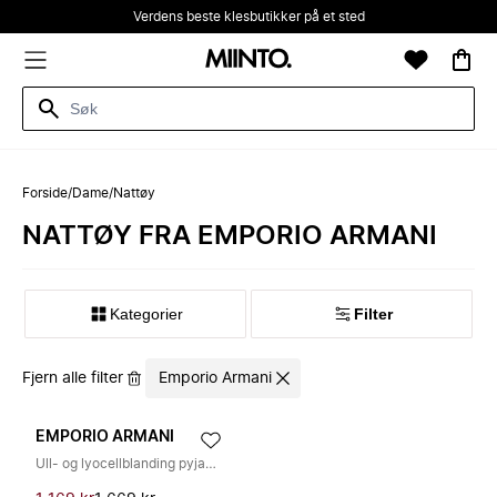
Verdens beste klesbutikker på et sted
Forside
/
Dame
/
Nattøy
NATTØY FRA EMPORIO ARMANI
Kategorier
Filter
Fjern alle filter
Emporio Armani
EMPORIO ARMANI
Ull- og lyocellblanding pyjamas