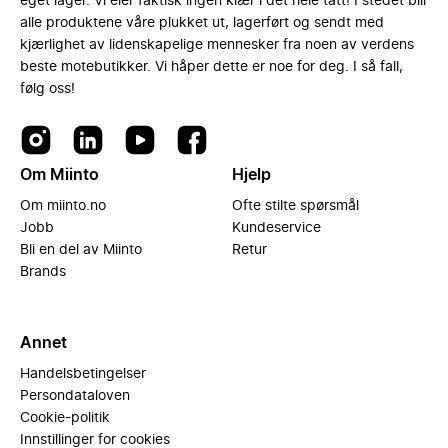
eget lager. Vi eier faktisk ingen klær i det hele tatt! I stedet blir
alle produktene våre plukket ut, lagerført og sendt med
kjærlighet av lidenskapelige mennesker fra noen av verdens
beste motebutikker. Vi håper dette er noe for deg. I så fall,
følg oss!
Om Miinto
Hjelp
Om miinto.no
Ofte stilte spørsmål
Jobb
Kundeservice
Bli en del av Miinto
Retur
Brands
Annet
Handelsbetingelser
Persondataloven
Cookie-politik
Innstillinger for cookies