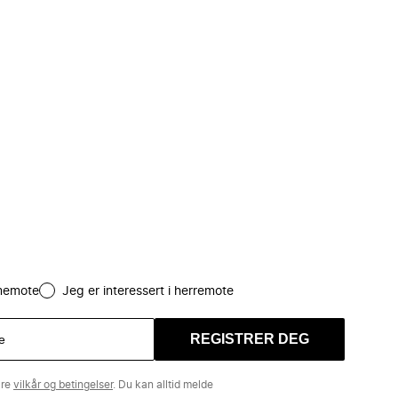
amemote
Jeg er interessert i herremote
REGISTRER DEG
åre
vilkår og betingelser
. Du kan alltid melde