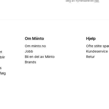
deg av nyhetsbrevet
her.
Om Miinto
Hjelp
Om miinto.no
Ofte stilte sp
Jobb
Kundeservice
et
Bli en del av Miinto
Retur
blir
Brands
s
følg