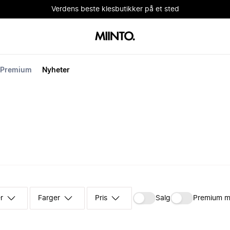
Verdens beste klesbutikker på et sted
Premium
Nyheter
r
Farger
Pris
Salg
Premium m