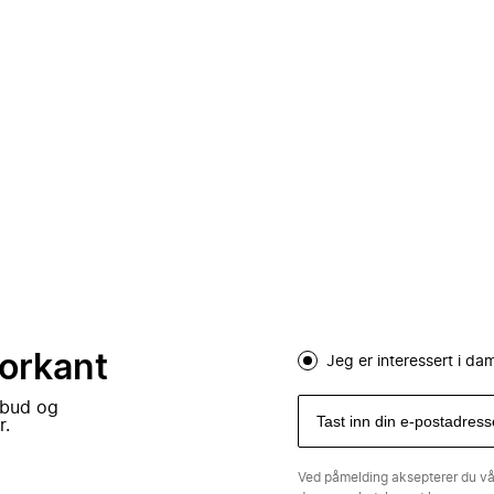
forkant
Jeg er interessert i d
lbud og
r.
Ved påmelding aksepterer du v