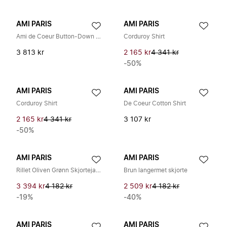
AMI PARIS
AMI PARIS
Ami de Coeur Button-Down Skjorte
Corduroy Shirt
3 813 kr
2 165 kr
4 341 kr
-50%
AMI PARIS
AMI PARIS
Corduroy Shirt
De Coeur Cotton Shirt
2 165 kr
4 341 kr
3 107 kr
-50%
AMI PARIS
AMI PARIS
Rillet Oliven Grønn Skjortejakke
Brun langermet skjorte
3 394 kr
4 182 kr
2 509 kr
4 182 kr
-19%
-40%
AMI PARIS
AMI PARIS