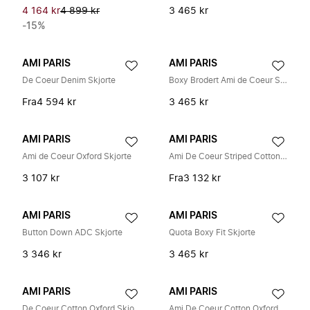
4 164 kr
4 899 kr
3 465 kr
-15%
AMI PARIS
AMI PARIS
De Coeur Denim Skjorte
Boxy Brodert Ami de Coeur Skjorte
Fra
4 594 kr
3 465 kr
AMI PARIS
AMI PARIS
Ami de Coeur Oxford Skjorte
Ami De Coeur Striped Cotton Oxford Skjorte
3 107 kr
Fra
3 132 kr
AMI PARIS
AMI PARIS
Button Down ADC Skjorte
Quota Boxy Fit Skjorte
3 346 kr
3 465 kr
AMI PARIS
AMI PARIS
De Coeur Cotton Oxford Skjorte med knappestolpe
Ami De Coeur Cotton Oxford Skjorte