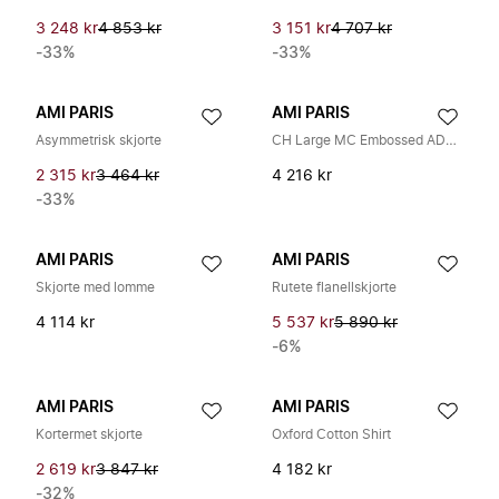
3 248 kr
4 853 kr
3 151 kr
4 707 kr
-33%
-33%
AMI PARIS
AMI PARIS
Asymmetrisk skjorte
CH Large MC Embossed ADC Wide Shirt
2 315 kr
3 464 kr
4 216 kr
-33%
AMI PARIS
AMI PARIS
Skjorte med lomme
Rutete flanellskjorte
4 114 kr
5 537 kr
5 890 kr
-6%
AMI PARIS
AMI PARIS
Kortermet skjorte
Oxford Cotton Shirt
2 619 kr
3 847 kr
4 182 kr
-32%