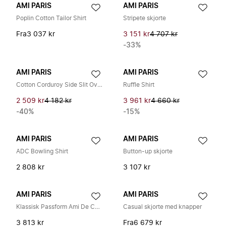
AMI PARIS
AMI PARIS
Poplin Cotton Tailor Shirt
Stripete skjorte
Fra
3 037 kr
3 151 kr
4 707 kr
-33%
AMI PARIS
AMI PARIS
Cotton Corduroy Side Slit Overshirt
Ruffle Shirt
2 509 kr
4 182 kr
3 961 kr
4 660 kr
-40%
-15%
AMI PARIS
AMI PARIS
ADC Bowling Shirt
Button-up skjorte
2 808 kr
3 107 kr
AMI PARIS
AMI PARIS
Klassisk Passform Ami De Coeur Stripet Bomulls Oxford Button-Down Skjorte
Casual skjorte med knapper
3 813 kr
Fra
6 679 kr