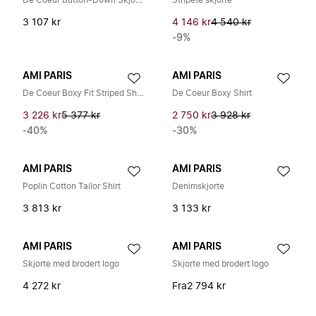
De Coeur Button-Down Skjorte
Stripete skjorte
3 107 kr
4 146 kr
4 540 kr
-9%
AMI PARIS
AMI PARIS
De Coeur Boxy Fit Striped Shirt
De Coeur Boxy Shirt
3 226 kr
5 377 kr
2 750 kr
3 928 kr
-40%
-30%
AMI PARIS
AMI PARIS
Poplin Cotton Tailor Shirt
Denimskjorte
3 813 kr
3 133 kr
AMI PARIS
AMI PARIS
Skjorte med brodert logo
Skjorte med brodert logo
4 272 kr
Fra
2 794 kr