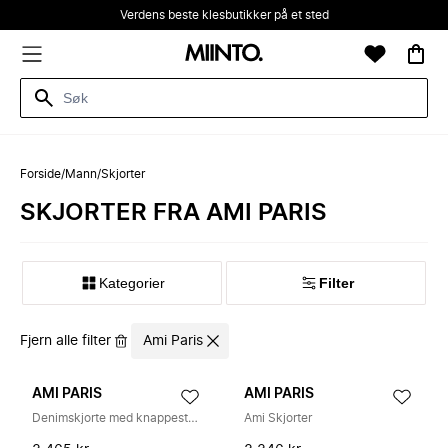
Verdens beste klesbutikker på et sted
Forside
/
Mann
/
Skjorter
SKJORTER FRA AMI PARIS
Kategorier
Filter
Fjern alle filter
Ami Paris
AMI PARIS
AMI PARIS
Denimskjorte med knappestolpe
Ami Skjorter