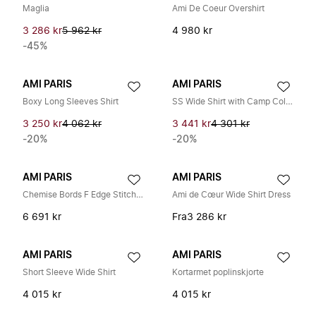
Maglia
Ami De Coeur Overshirt
3 286 kr
5 962 kr
4 980 kr
-45%
AMI PARIS
AMI PARIS
Boxy Long Sleeves Shirt
SS Wide Shirt with Camp Collar
3 250 kr
4 062 kr
3 441 kr
4 301 kr
-20%
-20%
AMI PARIS
AMI PARIS
Chemise Bords F Edge Stitching-skjorte
Ami de Cœur Wide Shirt Dress
6 691 kr
Fra
3 286 kr
AMI PARIS
AMI PARIS
Short Sleeve Wide Shirt
Kortarmet poplinskjorte
4 015 kr
4 015 kr