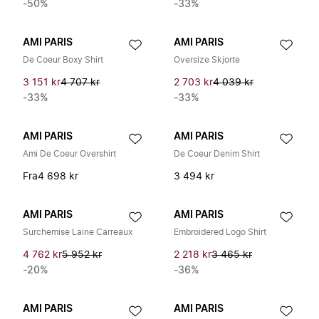
-50%
-33%
AMI PARIS
AMI PARIS
De Coeur Boxy Shirt
Oversize Skjorte
3 151 kr
4 707 kr
2 703 kr
4 039 kr
-33%
-33%
AMI PARIS
AMI PARIS
Ami De Coeur Overshirt
De Coeur Denim Shirt
Fra
4 698 kr
3 494 kr
AMI PARIS
AMI PARIS
Surchemise Laine Carreaux
Embroidered Logo Shirt
4 762 kr
5 952 kr
2 218 kr
3 465 kr
-20%
-36%
AMI PARIS
AMI PARIS