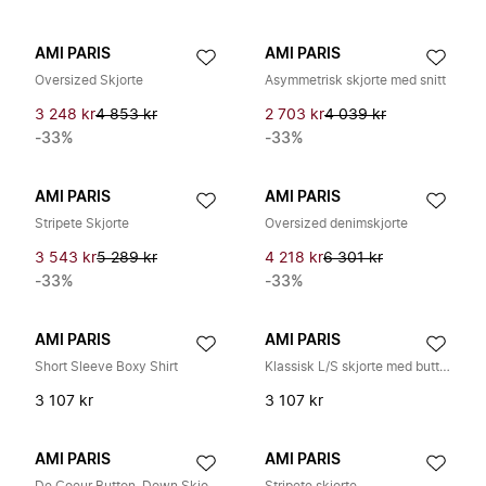
AMI PARIS
AMI PARIS
Oversized Skjorte
Asymmetrisk skjorte med snitt
3 248 kr
4 853 kr
2 703 kr
4 039 kr
-33%
-33%
AMI PARIS
AMI PARIS
Stripete Skjorte
Oversized denimskjorte
3 543 kr
5 289 kr
4 218 kr
6 301 kr
-33%
-33%
AMI PARIS
AMI PARIS
Short Sleeve Boxy Shirt
Klassisk L/S skjorte med button-down krage og brodert ADC
3 107 kr
3 107 kr
AMI PARIS
AMI PARIS