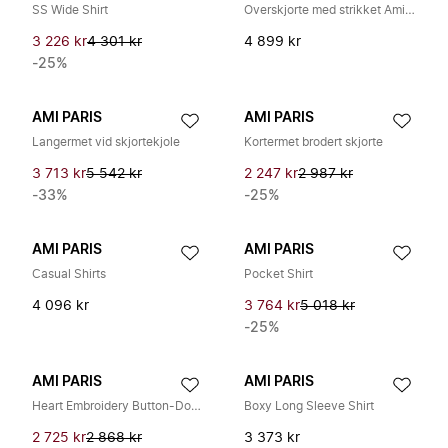
SS Wide Shirt
Overskjorte med strikket Ami de Coeur
3 226 kr
4 301 kr
4 899 kr
-25%
AMI PARIS
AMI PARIS
Langermet vid skjortekjole
Kortermet brodert skjorte
3 713 kr
5 542 kr
2 247 kr
2 987 kr
-33%
-25%
AMI PARIS
AMI PARIS
Casual Shirts
Pocket Shirt
4 096 kr
3 764 kr
5 018 kr
-25%
AMI PARIS
AMI PARIS
Heart Embroidery Button-Down Shirt
Boxy Long Sleeve Shirt
2 725 kr
2 868 kr
3 373 kr