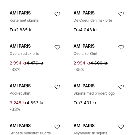
AMI PARIS
AMI PARIS
Kortermet skjorte
De Coeur denimskjorte
Fra
2 885 kr
Fra
4 043 kr
AMI PARIS
AMI PARIS
Oversized skjorte
Oversize Shirt
2 994 kr
4 476 kr
2 994 kr
4 600 kr
-33%
-35%
AMI PARIS
AMI PARIS
Pocket Shirt
Skjorte med brodert logo
3 248 kr
4 853 kr
Fra
3 401 kr
-33%
AMI PARIS
AMI PARIS
Stripete mønstret skjorte
Asymmetrisk skjorte