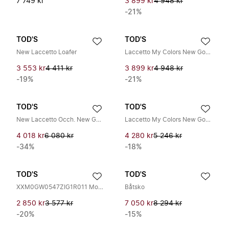
7 749 kr
3 899 kr
4 948 kr
-21%
TOD'S
TOD'S
New Laccetto Loafer
Laccetto My Colors New Gommini
3 553 kr
4 411 kr
3 899 kr
4 948 kr
-19%
-21%
TOD'S
TOD'S
New Laccetto Occh. New Gommini 122 Patch
Laccetto My Colors New Gommini 122
4 018 kr
6 080 kr
4 280 kr
5 246 kr
-34%
-18%
TOD'S
TOD'S
XXM0GW0547ZIG1R011 Mokkasin Loafer
Båtsko
2 850 kr
3 577 kr
7 050 kr
8 294 kr
-20%
-15%