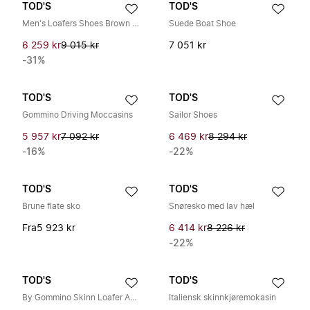
TOD'S
TOD'S
Men's Loafers Shoes Brown SS26
Suede Boat Shoe
6 259 kr
9 015 kr
7 051 kr
-31%
TOD'S
TOD'S
Gommino Driving Moccasins
Sailor Shoes
5 957 kr
7 092 kr
6 469 kr
8 294 kr
-16%
-22%
TOD'S
TOD'S
Brune flate sko
Snøresko med lav hæl
Fra
5 923 kr
6 414 kr
8 226 kr
-22%
TOD'S
TOD'S
By Gommino Skinn Loafer Antrasitt
Italiensk skinnkjøremokasin