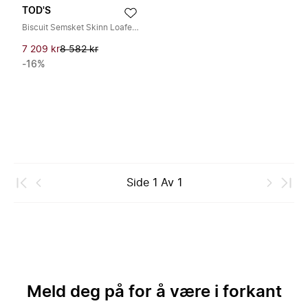
TOD'S
Biscuit Semsket Skinn Loafers med Gummisåle
7 209 kr
8 582 kr
-16%
Side
1
Av
1
Meld deg på for å være i forkant