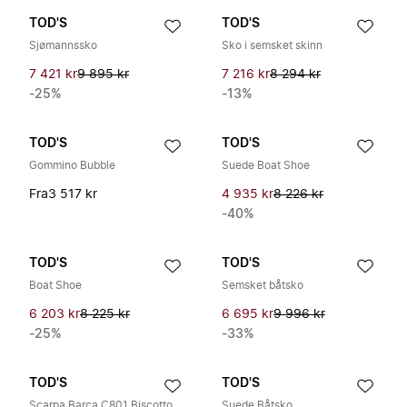
TOD'S
TOD'S
Sjømannssko
Sko i semsket skinn
7 421 kr
9 895 kr
7 216 kr
8 294 kr
-25%
-13%
TOD'S
TOD'S
Gommino Bubble
Suede Boat Shoe
Fra
3 517 kr
4 935 kr
8 226 kr
-40%
TOD'S
TOD'S
Boat Shoe
Semsket båtsko
6 203 kr
8 225 kr
6 695 kr
9 996 kr
-25%
-33%
TOD'S
TOD'S
Scarpa Barca C801 Biscotto
Suede Båtsko