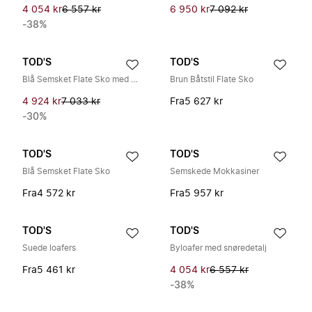
4 054 kr
6 557 kr
6 950 kr
7 092 kr
-38%
TOD'S
TOD'S
Blå Semsket Flate Sko med Gummiknotter
Brun Båtstil Flate Sko
4 924 kr
7 033 kr
Fra
5 627 kr
-30%
TOD'S
TOD'S
Blå Semsket Flate Sko
Semskede Mokkasiner
Fra
4 572 kr
Fra
5 957 kr
TOD'S
TOD'S
Suede loafers
Byloafer med snøredetalj
Fra
5 461 kr
4 054 kr
6 557 kr
-38%