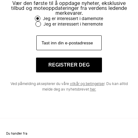
Vær den første til å oppdage nyheter, eksklusive
tilbud og moteoppdateringer fra verdens ledende
merkevarer.
Jeg er interessert i damemote
Jeg er interessert i herremote
REGISTRER DEG
Ved påmelding aksepterer du våre
vilkår og betingelser
. Du kan alltid
melde deg av nyhetsbrevet
her.
Du handler fra