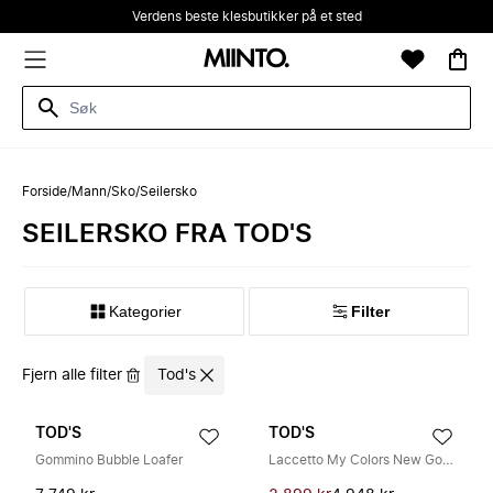
Verdens beste klesbutikker på et sted
Forside
/
Mann
/
Sko
/
Seilersko
SEILERSKO FRA TOD'S
Kategorier
Filter
Fjern alle filter
Tod's
TOD'S
TOD'S
Gommino Bubble Loafer
Laccetto My Colors New Gommini 122