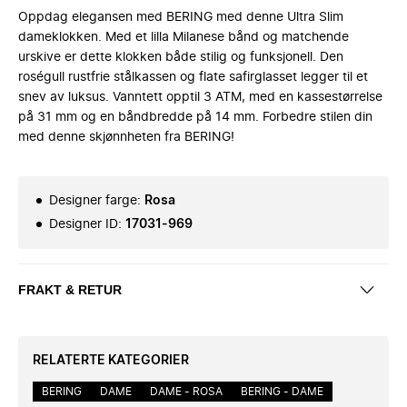
Oppdag elegansen med BERING med denne Ultra Slim
dameklokken. Med et lilla Milanese bånd og matchende
urskive er dette klokken både stilig og funksjonell. Den
roségull rustfrie stålkassen og flate safirglasset legger til et
snev av luksus. Vanntett opptil 3 ATM, med en kassestørrelse
på 31 mm og en båndbredde på 14 mm. Forbedre stilen din
med denne skjønnheten fra BERING!
Designer farge
:
Rosa
Designer ID
:
17031-969
FRAKT & RETUR
RELATERTE KATEGORIER
BERING
DAME
DAME - ROSA
BERING - DAME