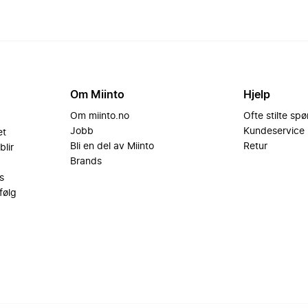
Om Miinto
Hjelp
Om miinto.no
Ofte stilte sp
Jobb
Kundeservice
et
Bli en del av Miinto
Retur
blir
Brands
s
følg