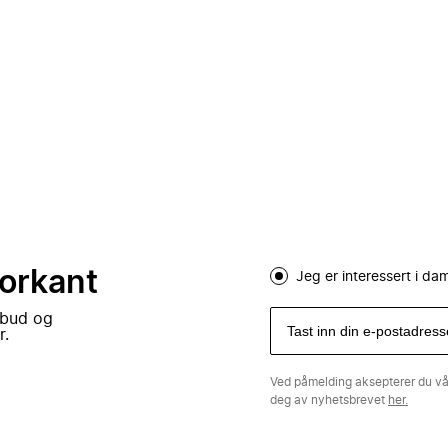
forkant
Jeg er interessert i d
lbud og
r.
Ved påmelding aksepterer du v
deg av nyhetsbrevet
her.