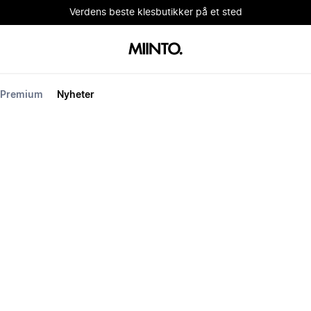
Verdens beste klesbutikker på et sted
Premium
Nyheter