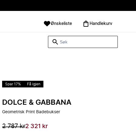
Ønskeliste
Handlekurv
Spar 17%
Få igjen
DOLCE & GABBANA
Geometrisk Print Badebukser
2 787 kr
2 321 kr