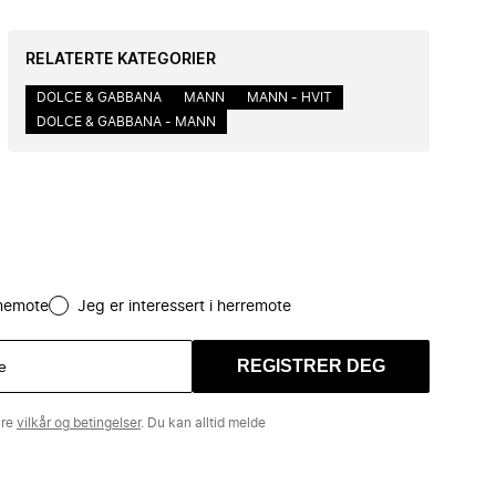
RELATERTE KATEGORIER
DOLCE & GABBANA
MANN
MANN - HVIT
DOLCE & GABBANA - MANN
amemote
Jeg er interessert i herremote
REGISTRER DEG
åre
vilkår og betingelser
. Du kan alltid melde