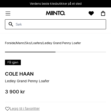
Verdens beste klesbutikker på et sted
Forside
/
Mann
/
Sko
/
Loafers
/
Ledley Grand Penny Loafer
Få igjen
COLE HAAN
Ledley Grand Penny Loafer
3 900 kr
Legg til i favoritter