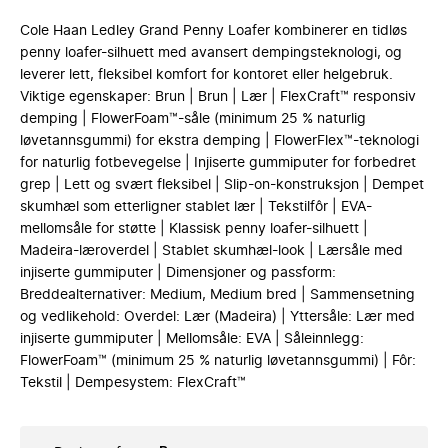
Cole Haan Ledley Grand Penny Loafer kombinerer en tidløs
penny loafer-silhuett med avansert dempingsteknologi, og
leverer lett, fleksibel komfort for kontoret eller helgebruk.
Viktige egenskaper: Brun | Brun | Lær | FlexCraft™ responsiv
demping | FlowerFoam™-såle (minimum 25 % naturlig
løvetannsgummi) for ekstra demping | FlowerFlex™-teknologi
for naturlig fotbevegelse | Injiserte gummiputer for forbedret
grep | Lett og svært fleksibel | Slip-on-konstruksjon | Dempet
skumhæl som etterligner stablet lær | Tekstilfôr | EVA-
mellomsåle for støtte | Klassisk penny loafer-silhuett |
Madeira-læroverdel | Stablet skumhæl-look | Lærsåle med
injiserte gummiputer | Dimensjoner og passform:
Breddealternativer: Medium, Medium bred | Sammensetning
og vedlikehold: Overdel: Lær (Madeira) | Yttersåle: Lær med
injiserte gummiputer | Mellomsåle: EVA | Såleinnlegg:
FlowerFoam™ (minimum 25 % naturlig løvetannsgummi) | Fôr:
Tekstil | Dempesystem: FlexCraft™