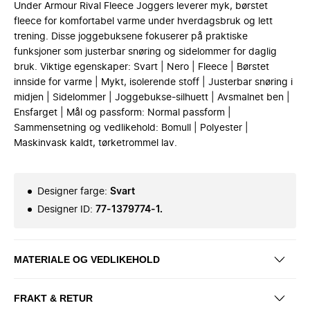
Under Armour Rival Fleece Joggers leverer myk, børstet
fleece for komfortabel varme under hverdagsbruk og lett
trening. Disse joggebuksene fokuserer på praktiske
funksjoner som justerbar snøring og sidelommer for daglig
bruk. Viktige egenskaper: Svart | Nero | Fleece | Børstet
innside for varme | Mykt, isolerende stoff | Justerbar snøring i
midjen | Sidelommer | Joggebukse-silhuett | Avsmalnet ben |
Ensfarget | Mål og passform: Normal passform |
Sammensetning og vedlikehold: Bomull | Polyester |
Maskinvask kaldt, tørketrommel lav.
Designer farge
:
Svart
Designer ID
:
77-1379774-1.
MATERIALE OG VEDLIKEHOLD
FRAKT & RETUR