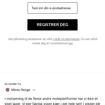
REGISTRER DEG
Ved påmelding aksepterer du våre
vilkår og betingelser
. Du kan alltid
melde deg av nyhetsbrevet
her.
Du handler fra
Miinto Norge
I motsetning til de fleste andre moteplattformer har vi ikke et
eget lager. Vi eier faktisk ingen klær i det hele tatt! I stedet blir