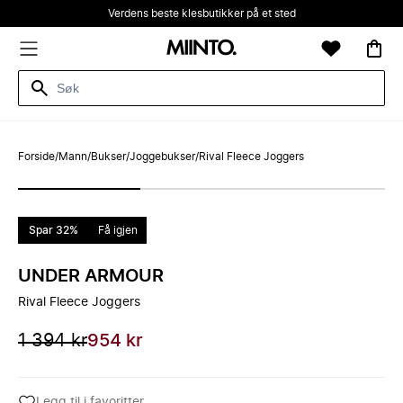
Verdens beste klesbutikker på et sted
Forside
/
Mann
/
Bukser
/
Joggebukser
/
Rival Fleece Joggers
Spar 32%
Få igjen
UNDER ARMOUR
Rival Fleece Joggers
1 394 kr
954 kr
Legg til i favoritter