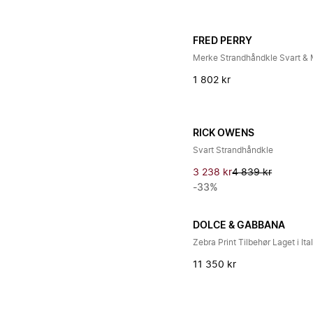
FRED PERRY
Merke Strandhåndkle Svart & 
1 802 kr
RICK OWENS
Svart Strandhåndkle
3 238 kr
4 839 kr
-33%
DOLCE & GABBANA
Zebra Print Tilbehør Laget i Ital
11 350 kr