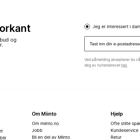
forkant
Jeg er interessert i d
lbud og
r.
Ved påmelding aksepterer du v
deg av nyhetsbrevet
her.
Om Miinto
Hjelp
Om miinto.no
Ofte stilte sp
Jobb
Kundeservice
et
Bli en del av Miinto
Retur
blir