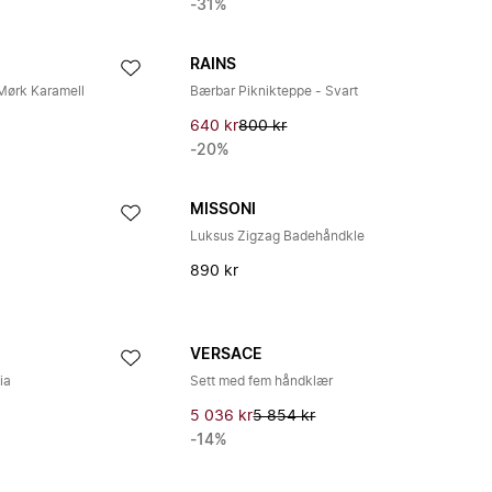
-31%
RAINS
Mørk Karamell
Bærbar Piknikteppe - Svart
640 kr
800 kr
-20%
MISSONI
Luksus Zigzag Badehåndkle
890 kr
VERSACE
ia
Sett med fem håndklær
5 036 kr
5 854 kr
-14%