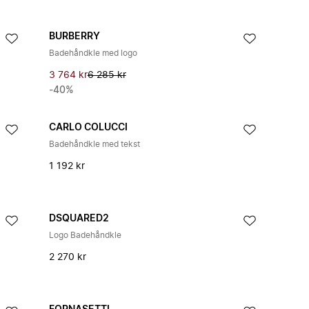
BURBERRY
Badehåndkle med logo
3 764 kr
6 285 kr
-40%
CARLO COLUCCI
Badehåndkle med tekst
1 192 kr
DSQUARED2
Logo Badehåndkle
2 270 kr