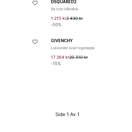
DSQUARED2
Be Icon Håndkle
1 215 kr
2 430 kr
-50%
GIVENCHY
Luksuriøst svart logoteppe
17 264 kr
20 310 kr
-15%
Side
1
Av
1