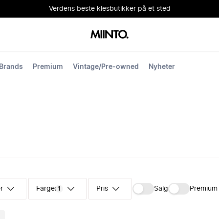
Verdens beste klesbutikker på et sted
Brands
Premium
Vintage/Pre-owned
Nyheter
r
Farger
Pris
Salg
Premium
1