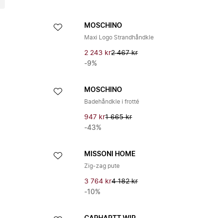
MOSCHINO
Maxi Logo Strandhåndkle
2 243 kr
2 467 kr
-9%
MOSCHINO
Badehåndkle i frotté
947 kr
1 665 kr
-43%
MISSONI HOME
Zig-zag pute
3 764 kr
4 182 kr
-10%