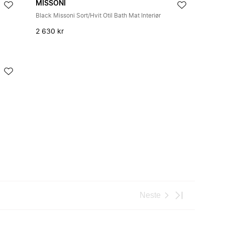
MISSONI
Black Missoni Sort/Hvit Otil Bath Mat Interiør
2 630 kr
Neste