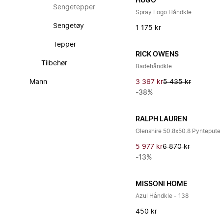
HUGO
Sengetepper
Spray Logo Håndkle
Sengetøy
1 175 kr
Tepper
RICK OWENS
Tilbehør
Badehåndkle
Mann
3 367 kr
5 435 kr
-38%
RALPH LAUREN
Glenshire 50.8x50.8 Pynteput
5 977 kr
6 870 kr
-13%
MISSONI HOME
Azul Håndkle - 138
450 kr