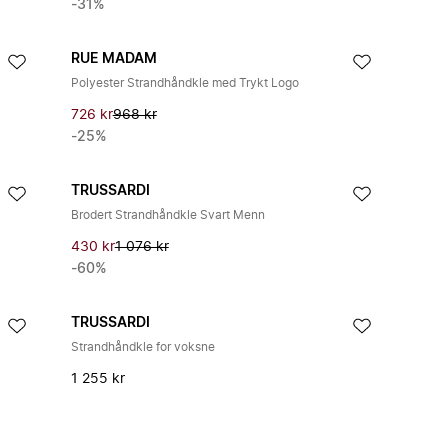
-31%
RUE MADAM
Polyester Strandhåndkle med Trykt Logo
726 kr
968 kr
-25%
TRUSSARDI
Brodert Strandhåndkle Svart Menn
430 kr
1 076 kr
-60%
TRUSSARDI
Strandhåndkle for voksne
1 255 kr