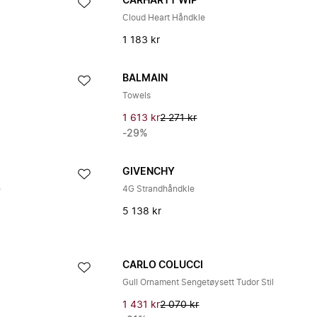
CARHARTT WIP
Cloud Heart Håndkle
1 183 kr
BALMAIN
Towels
1 613 kr
2 271 kr
-29%
GIVENCHY
e
4G Strandhåndkle
5 138 kr
CARLO COLUCCI
Gull Ornament Sengetøysett Tudor Stil
1 431 kr
2 070 kr