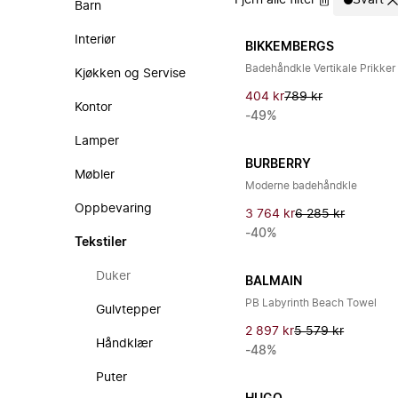
Fjern alle filter
Svart
Barn
Interiør
BIKKEMBERGS
Badehåndkle Vertikale Prikker
Kjøkken og Servise
404 kr
789 kr
Kontor
-49%
Lamper
BURBERRY
Møbler
Moderne badehåndkle
Oppbevaring
3 764 kr
6 285 kr
-40%
Tekstiler
Duker
BALMAIN
PB Labyrinth Beach Towel
Gulvtepper
2 897 kr
5 579 kr
Håndklær
-48%
Puter