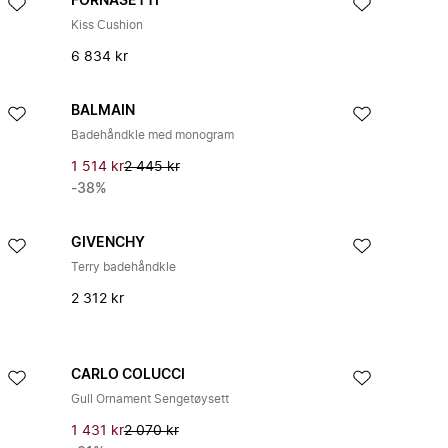
FORNASETTI
Kiss Cushion
6 834 kr
BALMAIN
Badehåndkle med monogram
1 514 kr
2 445 kr
-38%
GIVENCHY
Terry badehåndkle
2 312 kr
CARLO COLUCCI
Gull Ornament Sengetøysett
1 431 kr
2 070 kr