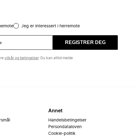
amemote
Jeg er interessert i herremote
REGISTRER DEG
åre
vilkår og betingelser
. Du kan alltid melde
Annet
ørsmål
Handelsbetingelser
Persondataloven
Cookie-politik