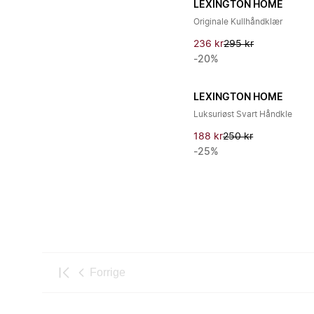
LEXINGTON HOME
Originale Kullhåndklær
236 kr
295 kr
-20%
LEXINGTON HOME
Luksuriøst Svart Håndkle
188 kr
250 kr
-25%
Forrige