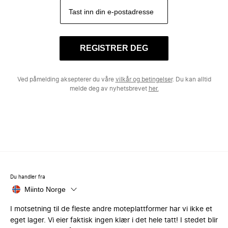
REGISTRER DEG
Ved påmelding aksepterer du våre
vilkår og betingelser
. Du kan alltid
melde deg av nyhetsbrevet
her.
Du handler fra
Miinto Norge
I motsetning til de fleste andre moteplattformer har vi ikke et
eget lager. Vi eier faktisk ingen klær i det hele tatt! I stedet blir