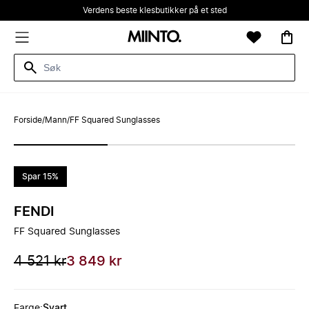
Verdens beste klesbutikker på et sted
Forside
/
Mann
/
FF Squared Sunglasses
Spar 15%
FENDI
FF Squared Sunglasses
4 521 kr
3 849 kr
Farge
:
Svart