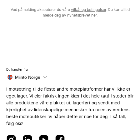
Ved påmelding aksepterer du våre
vilkår og betingelser
. Du kan alltid
melde deg av nyhetsbrevet
her.
Du handler fra
Miinto Norge
I motsetning til de fleste andre moteplattformer har vi ikke et
eget lager. Vi eier faktisk ingen klær i det hele tatt! I stedet blir
alle produktene våre plukket ut, lagerført og sendt med
kjærlighet av lidenskapelige mennesker fra noen av verdens
beste motebutikker. Vi håper dette er noe for deg. I så fall,
følg oss!