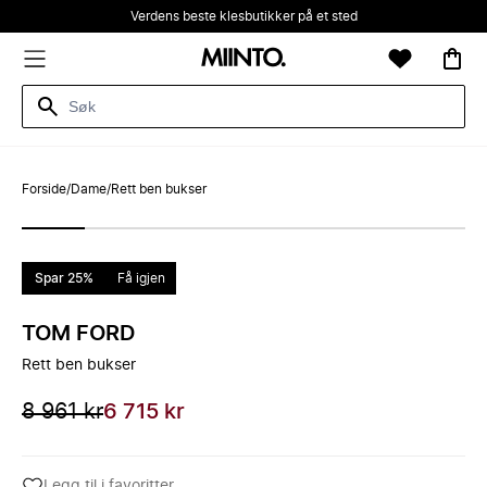
Verdens beste klesbutikker på et sted
Forside
/
Dame
/
Rett ben bukser
Spar 25%
Få igjen
TOM FORD
Rett ben bukser
8 961 kr
6 715 kr
Legg til i favoritter