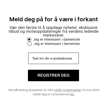
Meld deg på for å være i forkant
Vær den første til å oppdage nyheter, eksklusive
tilbud og moteoppdateringer fra verdens ledende
merkevarer.
Jeg er interessert i damemote
Jeg er interessert i herremote
REGISTRER DEG
Ved påmelding aksepterer du våre
vilkår og betingelser
. Du kan alltid
melde deg av nyhetsbrevet
her.