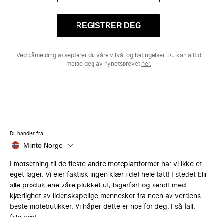
REGISTRER DEG
Ved påmelding aksepterer du våre
vilkår og betingelser
. Du kan alltid
melde deg av nyhetsbrevet
her.
Du handler fra
Miinto Norge
I motsetning til de fleste andre moteplattformer har vi ikke et
eget lager. Vi eier faktisk ingen klær i det hele tatt! I stedet blir
alle produktene våre plukket ut, lagerført og sendt med
kjærlighet av lidenskapelige mennesker fra noen av verdens
beste motebutikker. Vi håper dette er noe for deg. I så fall,