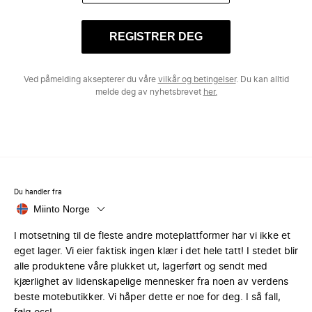
REGISTRER DEG
Ved påmelding aksepterer du våre
vilkår og betingelser
. Du kan alltid
melde deg av nyhetsbrevet
her.
Du handler fra
Miinto Norge
I motsetning til de fleste andre moteplattformer har vi ikke et
eget lager. Vi eier faktisk ingen klær i det hele tatt! I stedet blir
alle produktene våre plukket ut, lagerført og sendt med
kjærlighet av lidenskapelige mennesker fra noen av verdens
beste motebutikker. Vi håper dette er noe for deg. I så fall,