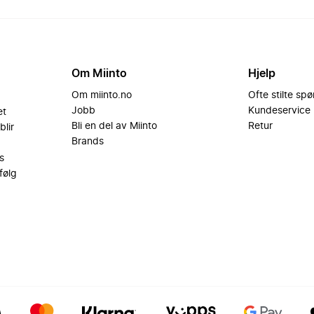
Om Miinto
Hjelp
Om miinto.no
Ofte stilte sp
Jobb
Kundeservice
et
Bli en del av Miinto
Retur
blir
Brands
s
følg