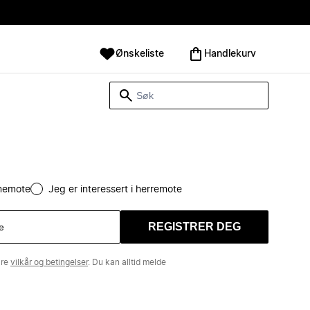
Ønskeliste
Handlekurv
amemote
Jeg er interessert i herremote
REGISTRER DEG
åre
vilkår og betingelser
. Du kan alltid melde