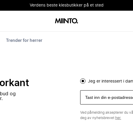
Verdens beste klesbutikker på et sted
Trender for herrer
forkant
Jeg er interessert i d
lbud og
r.
Ved påmelding aksepterer du v
deg av nyhetsbrevet
her.