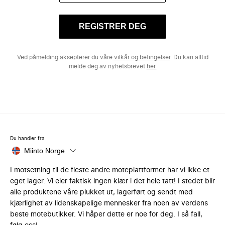
REGISTRER DEG
Ved påmelding aksepterer du våre
vilkår og betingelser
. Du kan alltid
melde deg av nyhetsbrevet
her.
Du handler fra
Miinto Norge
I motsetning til de fleste andre moteplattformer har vi ikke et
eget lager. Vi eier faktisk ingen klær i det hele tatt! I stedet blir
alle produktene våre plukket ut, lagerført og sendt med
kjærlighet av lidenskapelige mennesker fra noen av verdens
beste motebutikker. Vi håper dette er noe for deg. I så fall,