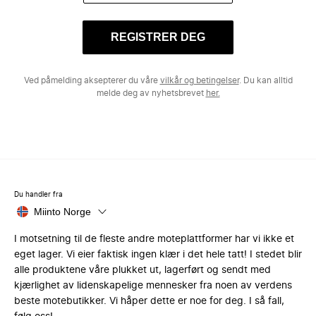
REGISTRER DEG
Ved påmelding aksepterer du våre
vilkår og betingelser
. Du kan alltid
melde deg av nyhetsbrevet
her.
Du handler fra
Miinto Norge
I motsetning til de fleste andre moteplattformer har vi ikke et
eget lager. Vi eier faktisk ingen klær i det hele tatt! I stedet blir
alle produktene våre plukket ut, lagerført og sendt med
kjærlighet av lidenskapelige mennesker fra noen av verdens
beste motebutikker. Vi håper dette er noe for deg. I så fall,