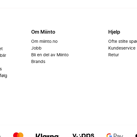
Om Miinto
Hjelp
Om miinto.no
Ofte stilte sp
Jobb
Kundeservice
et
Bli en del av Miinto
Retur
blir
Brands
s
følg