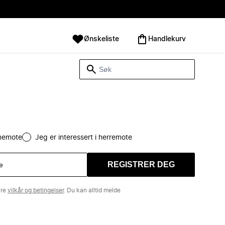
Ønskeliste
Handlekurv
amemote
Jeg er interessert i herremote
REGISTRER DEG
åre
vilkår og betingelser
. Du kan alltid melde