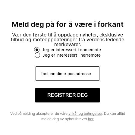
Meld deg på for å være i forkant
Vær den første til å oppdage nyheter, eksklusive
tilbud og moteoppdateringer fra verdens ledende
merkevarer.
Jeg er interessert i damemote
Jeg er interessert i herremote
REGISTRER DEG
Ved påmelding aksepterer du våre
vilkår og betingelser
. Du kan alltid
melde deg av nyhetsbrevet
her.