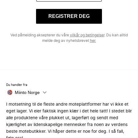
REGISTRER DEG
Ved påmelding aksepterer du våre
vilkår og betingelser
. Du kan alltid
melde deg av nyhetsbrevet
her.
Du handler fra
Miinto Norge
I motsetning til de fleste andre moteplattformer har vi ikke et
eget lager. Vi eier faktisk ingen klær i det hele tatt! I stedet blir
alle produktene våre plukket ut, lagerført og sendt med
kjærlighet av lidenskapelige mennesker fra noen av verdens
beste motebutikker. Vi håper dette er noe for deg. I så fall,