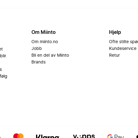
Om Miinto
Hjelp
Om miinto.no
Ofte stilte sp
Jobb
Kundeservice
et
Bli en del av Miinto
Retur
blir
Brands
s
følg