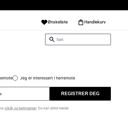
Ønskeliste
Handlekurv
amemote
Jeg er interessert i herremote
REGISTRER DEG
åre
vilkår og betingelser
. Du kan alltid melde