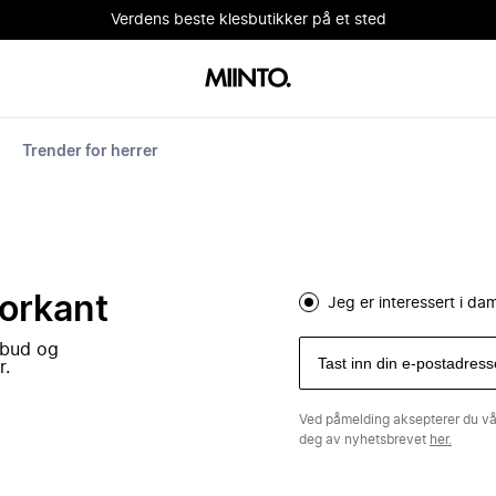
Verdens beste klesbutikker på et sted
Trender for herrer
forkant
Jeg er interessert i d
lbud og
r.
Ved påmelding aksepterer du v
deg av nyhetsbrevet
her.